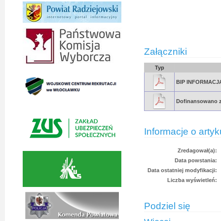
Załączniki
Typ
BIP INFORMACJA 
Dofinansowano z
Informacje o artyk
Zredagował(a):
Data powstania:
Data ostatniej modyfikacji:
Liczba wyświetleń:
Podziel się