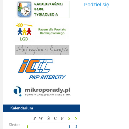
Podziel się
Kalendarium
P
W
Ś
C
P
S
N
Donaty
Olechny
1
1
2