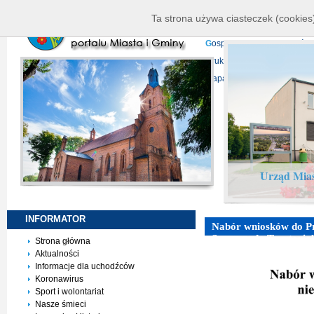
K
ierownictwo
D
ane telead
Ta strona używa ciasteczek (cookies)
P
rojekty europejskie
F
undu
G
ospodarka nieruchomości
D
ruki do pobrania
N
agrani
Mapa serwisu
Urząd Mias
INFORMATOR
Nabór wniosków do Pr
Samorządu Terytorial
Strona główna
Aktualności
Informacje dla uchodźców
Koronawirus
Sport i wolontariat
Nasze śmieci