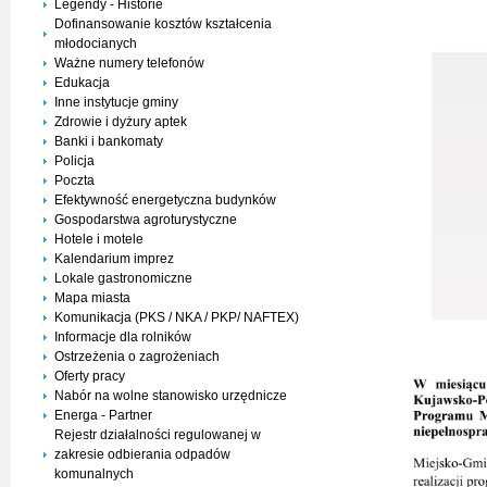
Legendy - Historie
Dofinansowanie kosztów kształcenia
młodocianych
Ważne numery telefonów
Edukacja
Inne instytucje gminy
Zdrowie i dyżury aptek
Banki i bankomaty
Policja
Poczta
Efektywność energetyczna budynków
Gospodarstwa agroturystyczne
Hotele i motele
Kalendarium imprez
Lokale gastronomiczne
Mapa miasta
Komunikacja (PKS / NKA / PKP/ NAFTEX)
Informacje dla rolników
Ostrzeżenia o zagrożeniach
Oferty pracy
Nabór na wolne stanowisko urzędnicze
Energa - Partner
Rejestr działalności regulowanej w
zakresie odbierania odpadów
komunalnych