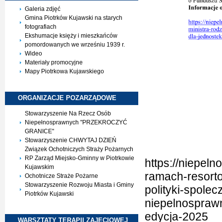
Galeria zdjęć
Gmina Piotrków Kujawski na starych
fotografiach
Ekshumacje księży i mieszkańców
pomordowanych we wrześniu 1939 r.
Wideo
Materiały promocyjne
Mapy Piotrkowa Kujawskiego
ORGANIZACJE
POZARZĄDOWE
Stowarzyszenie Na Rzecz Osób
Niepełnosprawnych "PRZEKROCZYĆ
GRANICE"
Stowarzyszenie CHWYTAJ DZIEŃ
Związek Ochotniczych Straży Pożarnych
RP Zarząd Miejsko-Gminny w Piotrkowie
https://niepel
Kujawskim
ramach-resorto
Ochotnicze Straże Pożarne
Stowarzyszenie Rozwoju Miasta i Gminy
polityki-spolec
Piotrków Kujawski
niepelnosprawn
edycja-2025
WARSZTATY TERAPII
ZAJĘCIOWEJ