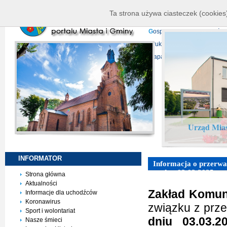
K
ierownictwo
D
ane telead
Ta strona używa ciasteczek (cookies)
P
rojekty europejskie
F
undu
G
ospodarka nieruchomości
D
ruki do pobrania
N
agrani
Mapa serwisu
Urząd Mias
INFORMATOR
Informacja o przerwac
wody - 03.03.2025 r.
Strona główna
Aktualności
Zakład Komun
Informacje dla uchodźców
Koronawirus
związku z pr
Sport i wolontariat
dniu 03.03.20
Nasze śmieci