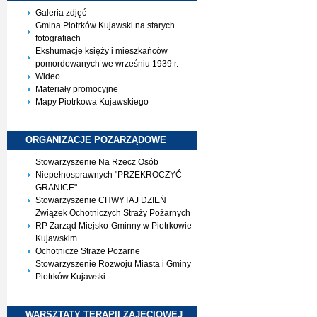
Galeria zdjęć
Gmina Piotrków Kujawski na starych
fotografiach
Ekshumacje księży i mieszkańców
pomordowanych we wrześniu 1939 r.
Wideo
Materiały promocyjne
Mapy Piotrkowa Kujawskiego
ORGANIZACJE
POZARZĄDOWE
Stowarzyszenie Na Rzecz Osób
Niepełnosprawnych "PRZEKROCZYĆ
GRANICE"
Stowarzyszenie CHWYTAJ DZIEŃ
Związek Ochotniczych Straży Pożarnych
RP Zarząd Miejsko-Gminny w Piotrkowie
Kujawskim
Ochotnicze Straże Pożarne
Stowarzyszenie Rozwoju Miasta i Gminy
Piotrków Kujawski
WARSZTATY TERAPII
ZAJĘCIOWEJ