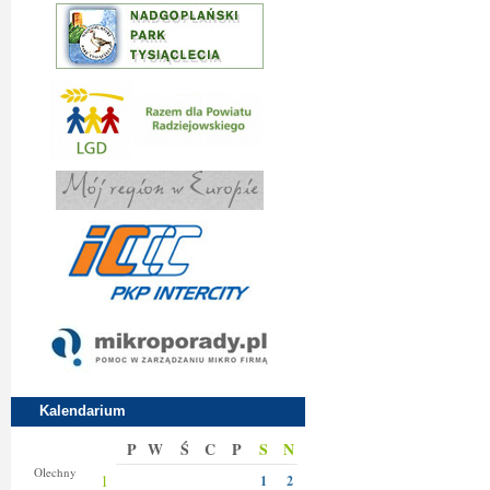
Kalendarium
P
W
Ś
C
P
S
N
Donaty
Olechny
1
1
2