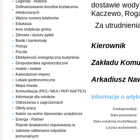
Legendy - Historie
dostawie wody
Dofinansowanie kosztów kształcenia
Kaczewo, Roga
młodocianych
Ważne numery telefonów
Za utrudnieni
Edukacja
Inne instytucje gminy
Zdrowie i dyżury aptek
Banki i bankomaty
Kierownik
Policja
Poczta
Efektywność energetyczna budynków
Zakładu Komu
Gospodarstwa agroturystyczne
Hotele i motele
Kalendarium imprez
Arkadiusz Na
Lokale gastronomiczne
Mapa miasta
Komunikacja (PKS / NKA / PKP/ NAFTEX)
Informacje o artyk
Informacje dla rolników
Ostrzeżenia o zagrożeniach
Oferty pracy
Zredagował(a):
Nabór na wolne stanowisko urzędnicze
Data powstania:
Energa - Partner
Data ostatniej modyfikacji:
Rejestr działalności regulowanej w
Liczba wyświetleń:
zakresie odbierania odpadów
komunalnych