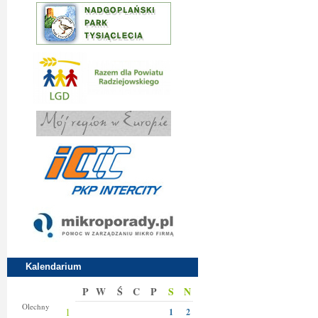
Kalendarium
P
W
Ś
C
P
S
N
Donaty
Olechny
1
1
2