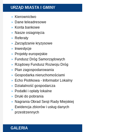
URZĄD MIASTA I
GMINY
Kierownictwo
Dane teleadresowe
Konta bankowe
Nasze osiagnięcia
Referaty
Zarządzanie kryzysowe
Inwestycje
Projekty europejskie
Fundusz Dróg Samorządowych
Rządowy Fundusz Rozwoju Dróg
Plan zagospodarowania
Gospodarka nieruchomościami
Echo Piotrkowa - Informator Lokalny
Działalność gospodarcza
Podatki i opłaty lokalne
Druki do pobrania
Nagrania Obrad Sesji Rady Miejskiej
Ewidencja zbiorów i usług danych
przestrzennych
GALERIA