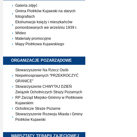
Galeria zdjęć
Gmina Piotrków Kujawski na starych
fotografiach
Ekshumacje księży i mieszkańców
pomordowanych we wrześniu 1939 r.
Wideo
Materiały promocyjne
Mapy Piotrkowa Kujawskiego
ORGANIZACJE
POZARZĄDOWE
Stowarzyszenie Na Rzecz Osób
Niepełnosprawnych "PRZEKROCZYĆ
GRANICE"
Stowarzyszenie CHWYTAJ DZIEŃ
Związek Ochotniczych Straży Pożarnych
RP Zarząd Miejsko-Gminny w Piotrkowie
Kujawskim
Ochotnicze Straże Pożarne
Stowarzyszenie Rozwoju Miasta i Gminy
Piotrków Kujawski
WARSZTATY TERAPII
ZAJĘCIOWEJ