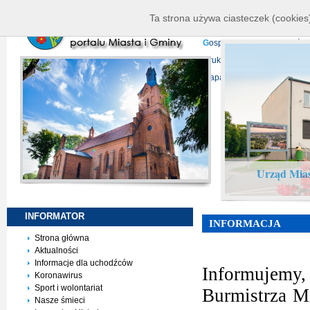
K
ierownictwo
D
ane telead
Ta strona używa ciasteczek (cookies)
P
rojekty europejskie
F
undu
G
ospodarka nieruchomości
D
ruki do pobrania
N
agrani
Mapa serwisu
Urząd Mias
INFORMATOR
INFORMACJA
Strona główna
Aktualności
Informacje dla uchodźców
Informujemy,
Koronawirus
Sport i wolontariat
Burmistrza M
Nasze śmieci