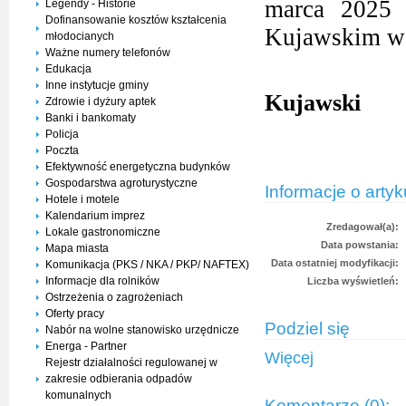
marca 2025 
Legendy - Historie
Dofinansowanie kosztów kształcenia
Kujawskim w
młodocianych
Ważne numery telefonów
Edukacja
Inne instytucje gminy
Kujawski
Zdrowie i dyżury aptek
Banki i bankomaty
Policja
Poczta
Efektywność energetyczna budynków
Gospodarstwa agroturystyczne
Informacje o artyk
Hotele i motele
Kalendarium imprez
Zredagował(a):
Lokale gastronomiczne
Data powstania:
Mapa miasta
Data ostatniej modyfikacji:
Komunikacja (PKS / NKA / PKP/ NAFTEX)
Informacje dla rolników
Liczba wyświetleń:
Ostrzeżenia o zagrożeniach
Oferty pracy
Podziel się
Nabór na wolne stanowisko urzędnicze
Energa - Partner
Więcej
Rejestr działalności regulowanej w
zakresie odbierania odpadów
komunalnych
Komentarze (0):