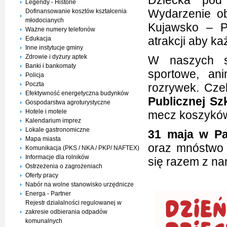
Dziecka po
Legendy - Historie
Wydarzenie ob
Dofinansowanie kosztów kształcenia
młodocianych
Kujawsko – P
Ważne numery telefonów
atrakcji aby ka
Edukacja
Inne instytucje gminy
Zdrowie i dyżury aptek
W naszych st
Banki i bankomaty
sportowe, ani
Policja
Poczta
rozrywek. Cz
Efektywność energetyczna budynków
Publicznej S
Gospodarstwa agroturystyczne
Hotele i motele
mecz koszyk
Kalendarium imprez
Lokale gastronomiczne
31 maja w Pa
Mapa miasta
oraz mnóstwo 
Komunikacja (PKS / NKA / PKP/ NAFTEX)
Informacje dla rolników
się razem z n
Ostrzeżenia o zagrożeniach
Oferty pracy
Nabór na wolne stanowisko urzędnicze
Energa - Partner
Rejestr działalności regulowanej w
zakresie odbierania odpadów
komunalnych