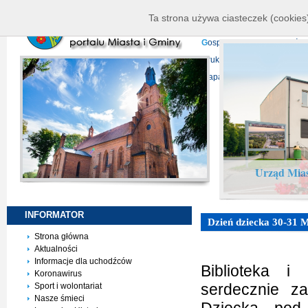
K
ierownictwo
D
ane telead
Ta strona używa ciasteczek (cookies)
P
rojekty europejskie
F
undu
G
ospodarka nieruchomości
D
ruki do pobrania
N
agrani
Mapa serwisu
Urząd Mias
INFORMATOR
Dzień dziecka 30-31 M
Strona główna
Aktualności
Informacje dla uchodźców
Biblioteka i
Koronawirus
serdecznie z
Sport i wolontariat
Nasze śmieci