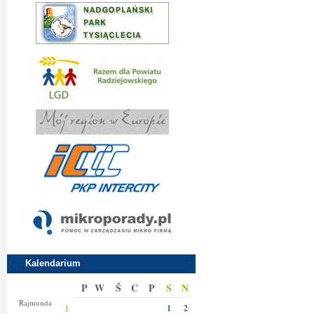
Kalendarium
P
W
Ś
C
P
S
N
Izy
Rajmunda
1
1
2