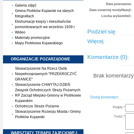
Data powstania:
Galeria zdjęć
Data ostatniej modyfikacji:
Gmina Piotrków Kujawski na starych
fotografiach
Liczba wyświetleń:
Ekshumacje księży i mieszkańców
pomordowanych we wrześniu 1939 r.
Podziel się
Wideo
Materiały promocyjne
Więcej
Mapy Piotrkowa Kujawskiego
Komentarze (0):
ORGANIZACJE
POZARZĄDOWE
Stowarzyszenie Na Rzecz Osób
Niepełnosprawnych "PRZEKROCZYĆ
Brak komentarzy 
GRANICE"
Stowarzyszenie CHWYTAJ DZIEŃ
Związek Ochotniczych Straży Pożarnych
RP Zarząd Miejsko-Gminny w Piotrkowie
Dodaj komentarz:
Kujawskim
Ochotnicze Straże Pożarne
Podpis:
*
Stowarzyszenie Rozwoju Miasta i Gminy
Treść:
*
Piotrków Kujawski
WARSZTATY TERAPII
ZAJĘCIOWEJ