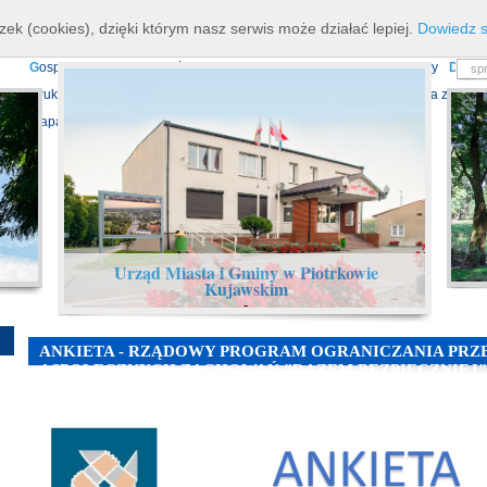
K
ierownictwo
D
ane teleadresowe
K
onta bankowe
N
asze osiagnięcia
R
zek (cookies), dzięki którym nasz serwis może działać lepiej.
Dowiedz s
P
rojekty europejskie
F
undusz Dróg Samorządowych
R
ządowy Fundusz Ro
G
ospodarka nieruchomościami
E
cho Piotrkowa - Informator Lokalny
D
ział
D
ruki do pobrania
N
agrania Obrad Sesji Rady Miejskiej
E
widencja zbiorów
Mapa serwisu
Urząd Miasta i Gminy w Piotrkowie
Kujawskim
-
ANKIETA - RZĄDOWY PROGRAM OGRANICZANIA PRZE
ASPOŁECZNYCH ZACHOWAŃ "RAZEM BEZPIECZNIEJ"