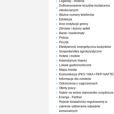
Legendy - Historie
Dofinansowanie kosztów kształcenia
młodocianych
Ważne numery telefonów
Edukacja
Inne instytucje gminy
Zdrowie i dyżury aptek
Banki i bankomaty
Policja
Poczta
Efektywność energetyczna budynków
Gospodarstwa agroturystyczne
Hotele i motele
Kalendarium imprez
Lokale gastronomiczne
Mapa miasta
Komunikacja (PKS / NKA / PKP/ NAFTE
Informacje dla rolników
Ostrzeżenia o zagrożeniach
Oferty pracy
Nabór na wolne stanowisko urzędnicze
Energa - Partner
Rejestr działalności regulowanej w
zakresie odbierania odpadów
komunalnych