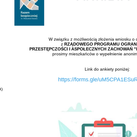
W związku z możliwością złożenia wniosku o
z
RZĄDOWEGO PROGRAMU OGRANI
PRZESTĘPCZOŚCI I ASPOŁECZNYCH ZACHOWAŃ "
prosimy mieszkańców o wypełnienie anonim
Link do ankiety poniżej:
https://forms.gle/uM5CPA1ESu
X)