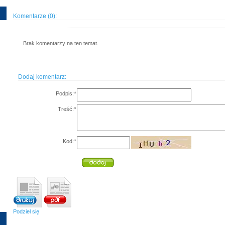
Komentarze (0):
Brak komentarzy na ten temat.
Dodaj komentarz:
Podpis:
*
Treść:
*
Kod:
*
Podziel się