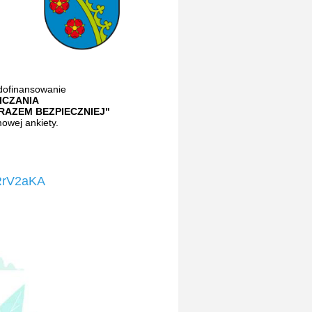
 dofinansowanie
CZANIA
RAZEM BEZPIECZNIEJ"
owej ankiety.
RrV2aKA