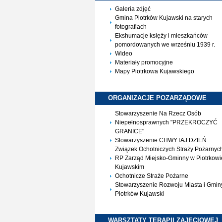
Galeria zdjęć
Gmina Piotrków Kujawski na starych
fotografiach
Ekshumacje księży i mieszkańców
pomordowanych we wrześniu 1939 r.
Wideo
Materiały promocyjne
Mapy Piotrkowa Kujawskiego
ORGANIZACJE
POZARZĄDOWE
Stowarzyszenie Na Rzecz Osób
Niepełnosprawnych "PRZEKROCZYĆ
GRANICE"
Stowarzyszenie CHWYTAJ DZIEŃ
Związek Ochotniczych Straży Pożarnyc
RP Zarząd Miejsko-Gminny w Piotrkowi
Kujawskim
Ochotnicze Straże Pożarne
Stowarzyszenie Rozwoju Miasta i Gmin
Piotrków Kujawski
WARSZTATY TERAPII
ZAJĘCIOWEJ