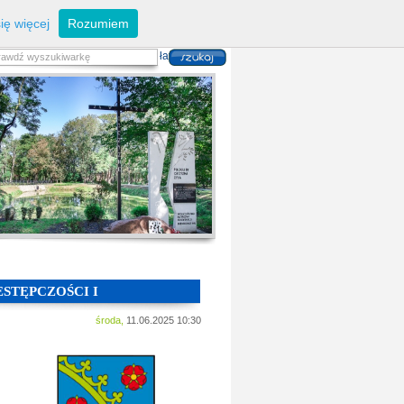
eferaty
Z
arządzanie kryzysowe
I
nwestycje
ię więcej
Rozumiem
zwoju Dróg
P
lan zagospodarowania
alność gospodarcza
P
odatki i opłaty lokalne
 i usług danych przestrzennych
STĘPCZOŚCI I
środa,
11.06.2025 10:30