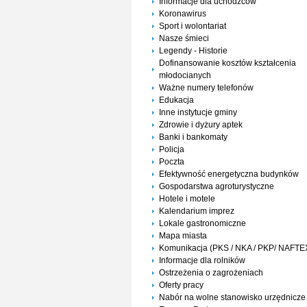
Informacje dla uchodźców
Koronawirus
Sport i wolontariat
Nasze śmieci
Legendy - Historie
Dofinansowanie kosztów kształcenia
młodocianych
Ważne numery telefonów
Edukacja
Inne instytucje gminy
Zdrowie i dyżury aptek
Banki i bankomaty
Policja
Poczta
Efektywność energetyczna budynków
Gospodarstwa agroturystyczne
Hotele i motele
Kalendarium imprez
Lokale gastronomiczne
Mapa miasta
Komunikacja (PKS / NKA / PKP/ NAFTE
Informacje dla rolników
Ostrzeżenia o zagrożeniach
Oferty pracy
Nabór na wolne stanowisko urzędnicze