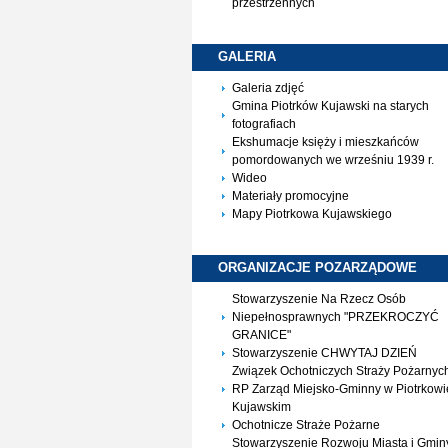
przestrzennych
GALERIA
Galeria zdjęć
Gmina Piotrków Kujawski na starych
fotografiach
Ekshumacje księży i mieszkańców
pomordowanych we wrześniu 1939 r.
Wideo
Materiały promocyjne
Mapy Piotrkowa Kujawskiego
ORGANIZACJE
POZARZĄDOWE
Stowarzyszenie Na Rzecz Osób
Niepełnosprawnych "PRZEKROCZYĆ
GRANICE"
Stowarzyszenie CHWYTAJ DZIEŃ
Związek Ochotniczych Straży Pożarnyc
RP Zarząd Miejsko-Gminny w Piotrkowi
Kujawskim
Ochotnicze Straże Pożarne
Stowarzyszenie Rozwoju Miasta i Gmin