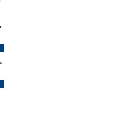
j
r.
ci