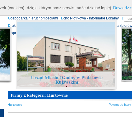
K
ierownictwo
D
ane teleadresowe
K
onta bankowe
N
asze osiagnięcia
R
zek (cookies), dzięki którym nasz serwis może działać lepiej.
Dowiedz s
P
rojekty europejskie
F
undusz Dróg Samorządowych
R
ządowy Fundusz Ro
G
ospodarka nieruchomościami
E
cho Piotrkowa - Informator Lokalny
D
ział
D
ruki do pobrania
N
agrania Obrad Sesji Rady Miejskiej
E
widencja zbiorów
Mapa serwisu
Urząd Miasta i Gminy w Piotrkowie
Kujawskim
-
Firmy z kategorii: Hurtownie
Hurtownie
Powrót do bazy 