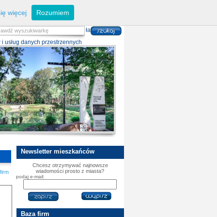
eferaty
Z
arządzanie kryzysowe
I
nwestycje
ię więcej
Rozumiem
zwoju Dróg
P
lan zagospodarowania
alność gospodarcza
P
odatki i opłaty lokalne
 i usług danych przestrzennych
Newsletter
mieszkańców
Chcesz otrzymywać najnowsze
wiadomości prosto z miasta?
firm
podaj e-mail:
Baza
firm