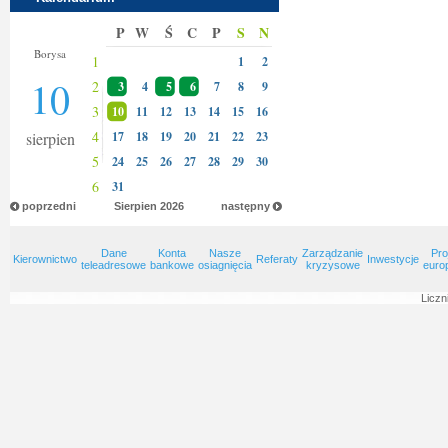
P
W
Ś
C
P
S
N
Bianki
Borysa
1
1
2
10
2
3
4
5
6
7
8
9
3
10
11
12
13
14
15
16
4
sierpien
17
18
19
20
21
22
23
5
24
25
26
27
28
29
30
6
31
poprzedni
Sierpien
2026
następny
Dane
Konta
Nasze
Zarządzanie
Pro
Kierownictwo
Referaty
Inwestycje
teleadresowe
bankowe
osiagnięcia
kryzysowe
euro
Liczn