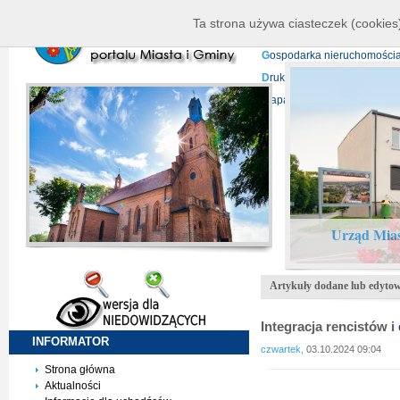
K
ierownictwo
D
ane telead
Ta strona używa ciasteczek (cookies)
P
rojekty europejskie
F
undu
G
ospodarka nieruchomości
D
ruki do pobrania
N
agrani
Mapa serwisu
Urząd Mias
Artykuły dodane lub edytow
Integracja rencistów i
INFORMATOR
czwartek,
03.10.2024 09:04
Strona główna
Aktualności