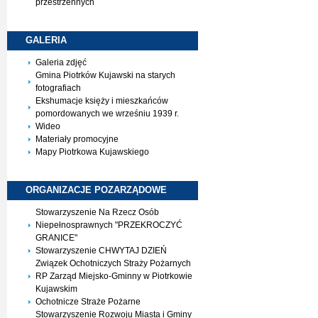
przestrzennych
GALERIA
Galeria zdjęć
Gmina Piotrków Kujawski na starych
fotografiach
Ekshumacje księży i mieszkańców
pomordowanych we wrześniu 1939 r.
Wideo
Materiały promocyjne
Mapy Piotrkowa Kujawskiego
ORGANIZACJE
POZARZĄDOWE
Stowarzyszenie Na Rzecz Osób
Niepełnosprawnych "PRZEKROCZYĆ
GRANICE"
Stowarzyszenie CHWYTAJ DZIEŃ
Związek Ochotniczych Straży Pożarnych
RP Zarząd Miejsko-Gminny w Piotrkowie
Kujawskim
Ochotnicze Straże Pożarne
Stowarzyszenie Rozwoju Miasta i Gminy