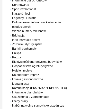
Informacje dla uchodźców
Koronawirus
Sport i wolontariat
Nasze śmieci
Legendy - Historie
Dofinansowanie kosztów kształcenia
młodocianych
Ważne numery telefonów
Edukacja
Inne instytucje gminy
Zdrowie i dyżury aptek
Banki i bankomaty
Policja
Poczta
Efektywność energetyczna budynków
Gospodarstwa agroturystyczne
Hotele i motele
Kalendarium imprez
Lokale gastronomiczne
Mapa miasta
Komunikacja (PKS / NKA / PKP/ NAFTEX)
Informacje dla rolników
Ostrzeżenia o zagrożeniach
Oferty pracy
Nabór na wolne stanowisko urzędnicze