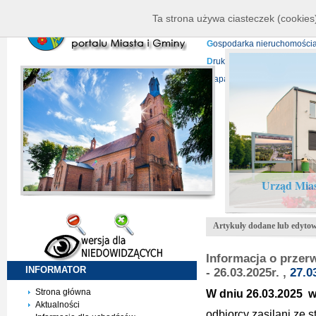
K
ierownictwo
D
ane telead
Ta strona używa ciasteczek (cookies)
P
rojekty europejskie
F
undu
G
ospodarka nieruchomości
D
ruki do pobrania
N
agrani
Mapa serwisu
Urząd Mias
Artykuły dodane lub edytow
Informacja o przerw
INFORMATOR
- 26.03.2025r. ,
27.0
Strona główna
W dniu 26.03.2025 w 
Aktualności
odbiorcy zasilani ze