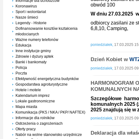
Informacje dla uchodźców
obwód 100
Koronawirus
Sport i wolontariat
W dniu 27.03.2025 w 
Nasze śmieci
odbiorcy zasilani ze
Legendy - Historie
6,8,10, Camping,
Dofinansowanie kosztów kształcenia
młodocianych
Ważne numery telefonów
poniedziałek,
17.03.2025 15
Edukacja
Inne instytucje gminy
Zdrowie i dyżury aptek
Dzień Kobiet w
WT
Banki i bankomaty
Policja
poniedziałek,
17.03.2025 09
Poczta
Efektywność energetyczna budynków
HARMONOGRAM O
Gospodarstwa agroturystyczne
KOMUNALNYCH N
Hotele i motele
Kalendarium imprez
Szczegółowe harmo
Lokale gastronomiczne
komunalnych 2025 (z
Mapa miasta
2025 znajdują się w 
Komunikacja (PKS / NKA / PKP/ NAFTEX)
Informacje dla rolników
poniedziałek,
17.03.2025 09
Ostrzeżenia o zagrożeniach
Oferty pracy
Deklaracja dla wła
Nabór na wolne stanowisko urzędnicze