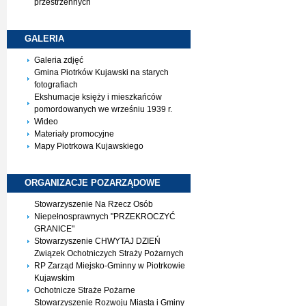
przestrzennych
GALERIA
Galeria zdjęć
Gmina Piotrków Kujawski na starych
fotografiach
Ekshumacje księży i mieszkańców
pomordowanych we wrześniu 1939 r.
Wideo
Materiały promocyjne
Mapy Piotrkowa Kujawskiego
ORGANIZACJE
POZARZĄDOWE
Stowarzyszenie Na Rzecz Osób
Niepełnosprawnych "PRZEKROCZYĆ
GRANICE"
Stowarzyszenie CHWYTAJ DZIEŃ
Związek Ochotniczych Straży Pożarnych
RP Zarząd Miejsko-Gminny w Piotrkowie
Kujawskim
Ochotnicze Straże Pożarne
Stowarzyszenie Rozwoju Miasta i Gminy