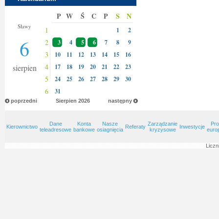
P
W
Ś
C
P
S
N
Jakuba
Sławy
1
1
2
6
2
3
4
5
6
7
8
9
3
10
11
12
13
14
15
16
4
sierpien
17
18
19
20
21
22
23
5
24
25
26
27
28
29
30
6
31
poprzedni
Sierpien
2026
następny
Dane
Konta
Nasze
Zarządzanie
Pro
Kierownictwo
Referaty
Inwestycje
teleadresowe
bankowe
osiagnięcia
kryzysowe
euro
Liczn