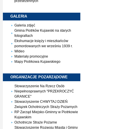
przestrzennych
GALERIA
Galeria zdjęć
Gmina Piotrków Kujawski na starych
fotografiach
Ekshumacje księży i mieszkańców
pomordowanych we wrześniu 1939 r.
Wideo
Materiały promocyjne
Mapy Piotrkowa Kujawskiego
ORGANIZACJE
POZARZĄDOWE
Stowarzyszenie Na Rzecz Osób
Niepełnosprawnych "PRZEKROCZYĆ
GRANICE"
Stowarzyszenie CHWYTAJ DZIEŃ
Związek Ochotniczych Straży Pożarnych
RP Zarząd Miejsko-Gminny w Piotrkowie
Kujawskim
Ochotnicze Straże Pożarne
Stowarzyszenie Rozwoju Miasta i Gminy