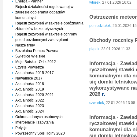
Energa - Partner
wtorek,
27.01.2026 16:02
Rejestr działalności regulowanej w
zakresie odbierania odpadów
Ostrzeżenie meteor
komunalnych
Rejestr zezwoleń w zakresie opróżniania
poniedziałek,
26.01.2026 15
zbiorników bezodpływowych
Rejestr zezwoleń w zakresie ochrony
Obchody rocznicy 
przed bezdomnymi zwierzętami
Nasze firmy
piątek,
23.01.2026 11:33
Bezpłatna Pomoc Prawna
Świetlice Wiejskie
Moje Boisko - Orlik 2012
Informacja - Zawia
Czyste Powietrze
ryczałtowej stawki
Aktualności 2015-2017
komunalnymi dla ni
Nawałnice 2017
się domki letnisko
Aktualności 2018
wykorzystywane na
Aktualności 2019
2026
r.
Aktualności 2020-2021
Aktualności 2022
czwartek,
22.01.2026 13:08
Aktualności 2023
Aktualności 2024
Informacja - Zawia
Ochrona danych osobowych
Interpelacje i zapytania
ryczałtowej stawki
Petycje
komunalnymi dla ni
Powszechny Spis Rolny 2020
się domki letnisko