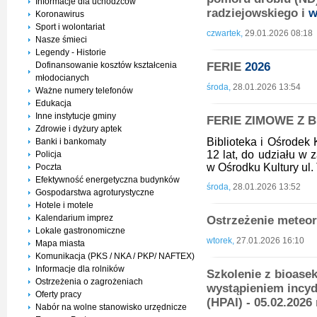
Informacje dla uchodźców
radziejowskiego i
w
Koronawirus
Sport i wolontariat
czwartek,
29.01.2026 08:18
Nasze śmieci
Legendy - Historie
Dofinansowanie kosztów kształcenia
FERIE
2026
młodocianych
środa,
28.01.2026 13:54
Ważne numery telefonów
Edukacja
Inne instytucje gminy
FERIE ZIMOWE Z 
Zdrowie i dyżury aptek
Biblioteka i Ośrodek 
Banki i bankomaty
12 lat, do udziału w 
Policja
w Ośrodku Kultury ul.
Poczta
Efektywność energetyczna budynków
środa,
28.01.2026 13:52
Gospodarstwa agroturystyczne
Hotele i motele
Kalendarium imprez
Ostrzeżenie meteor
Lokale gastronomiczne
wtorek,
27.01.2026 16:10
Mapa miasta
Komunikacja (PKS / NKA / PKP/ NAFTEX)
Informacje dla rolników
Szkolenie z bioasek
Ostrzeżenia o zagrożeniach
wystąpieniem incy
Oferty pracy
(HPAI) - 05.02.2026
Nabór na wolne stanowisko urzędnicze