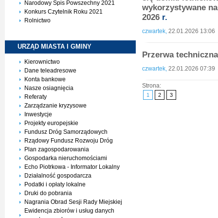
Narodowy Spis Powszechny 2021
wykorzystywane na
Konkurs Czytelnik Roku 2021
2026
r.
Rolnictwo
czwartek,
22.01.2026 13:06
URZĄD MIASTA I
GMINY
Przerwa techniczna 
Kierownictwo
czwartek,
22.01.2026 07:39
Dane teleadresowe
Konta bankowe
Strona:
Nasze osiagnięcia
1
2
3
Referaty
Zarządzanie kryzysowe
Inwestycje
Projekty europejskie
Fundusz Dróg Samorządowych
Rządowy Fundusz Rozwoju Dróg
Plan zagospodarowania
Gospodarka nieruchomościami
Echo Piotrkowa - Informator Lokalny
Działalność gospodarcza
Podatki i opłaty lokalne
Druki do pobrania
Nagrania Obrad Sesji Rady Miejskiej
Ewidencja zbiorów i usług danych