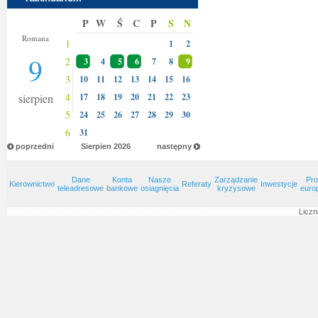
P
W
Ś
C
P
S
N
Klary
Romana
1
1
2
9
2
3
4
5
6
7
8
9
3
10
11
12
13
14
15
16
4
sierpien
17
18
19
20
21
22
23
5
24
25
26
27
28
29
30
6
31
poprzedni
Sierpien
2026
następny
Dane
Konta
Nasze
Zarządzanie
Pro
Kierownictwo
Referaty
Inwestycje
teleadresowe
bankowe
osiagnięcia
kryzysowe
euro
Liczn