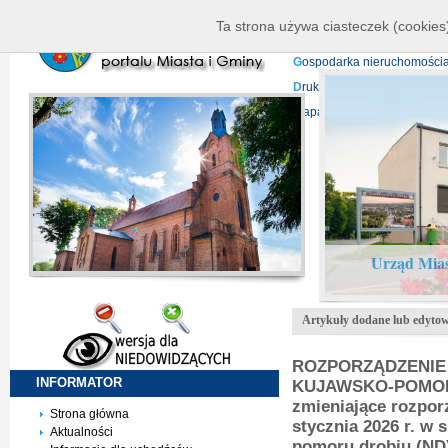
K
ierownictwo
D
ane telead
Ta strona używa ciasteczek (cookies)
P
rojekty europejskie
F
undu
G
ospodarka nieruchomości
D
ruki do pobrania
N
agrani
Mapa serwisu
Urząd Mias
Artykuły dodane lub edytow
ROZPORZĄDZENIE 
INFORMATOR
KUJAWSKO-POMORSK
zmieniające rozporz
Strona główna
stycznia 2026 r. w
Aktualności
pomoru drobiu (ND)