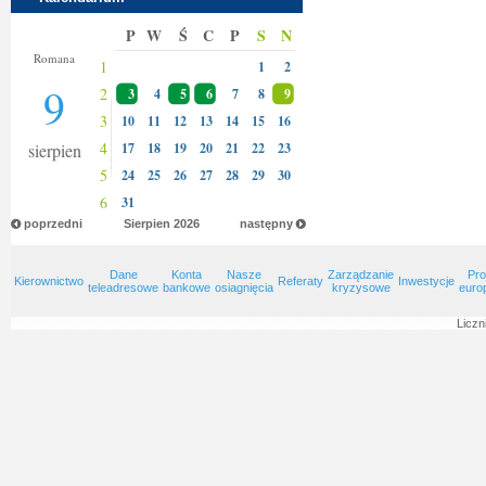
P
W
Ś
C
P
S
N
Klary
Romana
1
1
2
9
2
3
4
5
6
7
8
9
3
10
11
12
13
14
15
16
4
sierpien
17
18
19
20
21
22
23
5
24
25
26
27
28
29
30
6
31
poprzedni
Sierpien
2026
następny
Dane
Konta
Nasze
Zarządzanie
Pro
Kierownictwo
Referaty
Inwestycje
teleadresowe
bankowe
osiagnięcia
kryzysowe
euro
Liczn