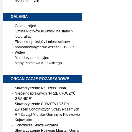
przestrzennych
GALERIA
Galeria zdjęć
Gmina Piotrków Kujawski na starych
fotografiach
Ekshumacje księży i mieszkańców
pomordowanych we wrześniu 1939 r.
Wideo
Materiały promocyjne
Mapy Piotrkowa Kujawskiego
ORGANIZACJE
POZARZĄDOWE
Stowarzyszenie Na Rzecz Osób
Niepełnosprawnych "PRZEKROCZYĆ
GRANICE"
Stowarzyszenie CHWYTAJ DZIEŃ
Związek Ochotniczych Straży Pożarnych
RP Zarząd Miejsko-Gminny w Piotrkowie
Kujawskim
Ochotnicze Straże Pożarne
Stowarzyszenie Rozwoju Miasta i Gminy