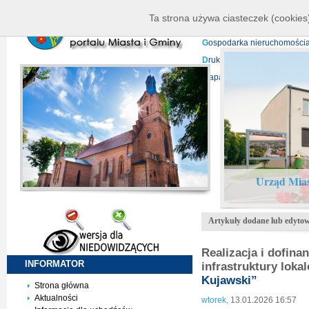
K
ierownictwo
D
ane telead
Ta strona używa ciasteczek (cookies)
P
rojekty europejskie
F
undu
G
ospodarka nieruchomości
D
ruki do pobrania
N
agrani
Mapa serwisu
Urząd Mias
Artykuły dodane lub edytow
Realizacja i dofina
INFORMATOR
infrastruktury loka
Kujawski”
Strona główna
Aktualności
wtorek,
13.01.2026 16:57