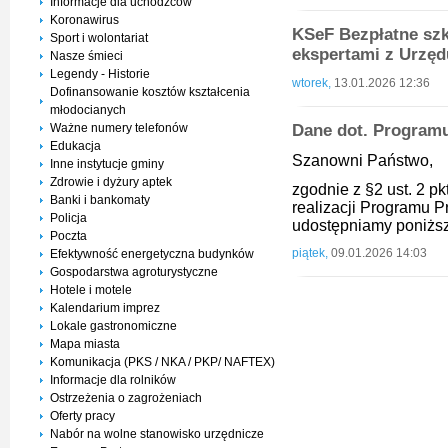
Informacje dla uchodźców
Koronawirus
KSeF Bezpłatne szk
Sport i wolontariat
ekspertami z Urzę
Nasze śmieci
Legendy - Historie
wtorek,
13.01.2026 12:36
Dofinansowanie kosztów kształcenia
młodocianych
Ważne numery telefonów
Dane dot. Program
Edukacja
Szanowni Państwo,
Inne instytucje gminy
Zdrowie i dyżury aptek
zgodnie z §2 ust. 2 p
Banki i bankomaty
realizacji Programu P
Policja
udostępniamy poniżs
Poczta
piątek,
09.01.2026 14:03
Efektywność energetyczna budynków
Gospodarstwa agroturystyczne
Hotele i motele
Kalendarium imprez
Lokale gastronomiczne
Mapa miasta
Komunikacja (PKS / NKA / PKP/ NAFTEX)
Informacje dla rolników
Ostrzeżenia o zagrożeniach
Oferty pracy
Nabór na wolne stanowisko urzędnicze