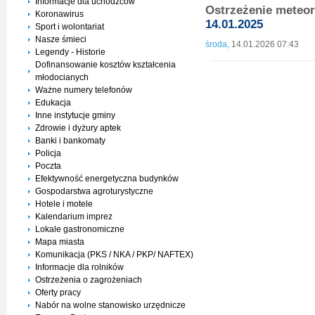
Informacje dla uchodźców
Ostrzeżenie meteo
Koronawirus
14.01.2025
Sport i wolontariat
Nasze śmieci
środa,
14.01.2026 07:43
Legendy - Historie
Dofinansowanie kosztów kształcenia
młodocianych
Ważne numery telefonów
Edukacja
Inne instytucje gminy
Zdrowie i dyżury aptek
Banki i bankomaty
Policja
Poczta
Efektywność energetyczna budynków
Gospodarstwa agroturystyczne
Hotele i motele
Kalendarium imprez
Lokale gastronomiczne
Mapa miasta
Komunikacja (PKS / NKA / PKP/ NAFTEX)
Informacje dla rolników
Ostrzeżenia o zagrożeniach
Oferty pracy
Nabór na wolne stanowisko urzędnicze