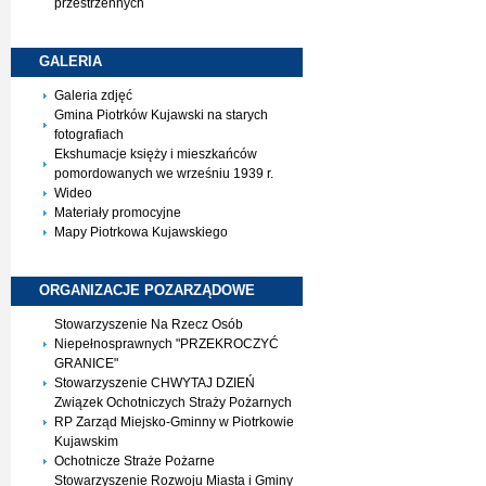
przestrzennych
GALERIA
Galeria zdjęć
Gmina Piotrków Kujawski na starych
fotografiach
Ekshumacje księży i mieszkańców
pomordowanych we wrześniu 1939 r.
Wideo
Materiały promocyjne
Mapy Piotrkowa Kujawskiego
ORGANIZACJE
POZARZĄDOWE
Stowarzyszenie Na Rzecz Osób
Niepełnosprawnych "PRZEKROCZYĆ
GRANICE"
Stowarzyszenie CHWYTAJ DZIEŃ
Związek Ochotniczych Straży Pożarnych
RP Zarząd Miejsko-Gminny w Piotrkowie
Kujawskim
Ochotnicze Straże Pożarne
Stowarzyszenie Rozwoju Miasta i Gminy