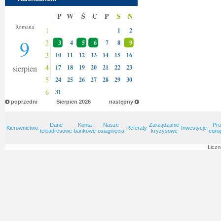
P
W
Ś
C
P
S
N
Klary
Romana
1
1
2
9
2
3
4
5
6
7
8
9
3
10
11
12
13
14
15
16
4
sierpien
17
18
19
20
21
22
23
5
24
25
26
27
28
29
30
6
31
poprzedni
Sierpien
2026
następny
Dane
Konta
Nasze
Zarządzanie
Pro
Kierownictwo
Referaty
Inwestycje
teleadresowe
bankowe
osiagnięcia
kryzysowe
euro
Liczn