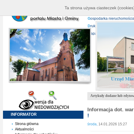
K
ierownictwo
D
ane telead
Ta strona używa ciasteczek (cookies)
P
rojekty europejskie
F
undu
G
ospodarka nieruchomości
D
ruki do pobrania
N
agrani
Mapa serwisu
Urząd Mias
Artykuły dodane lub edytow
Informacja dot. wa
INFORMATOR
!
Strona główna
środa,
14.01.2026 15:27
Aktualności