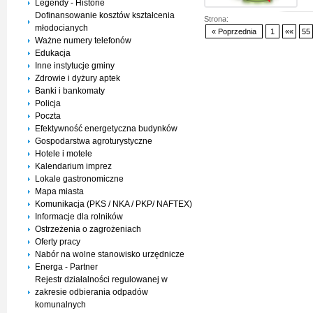
Legendy - Historie
Dofinansowanie kosztów kształcenia
Strona:
młodocianych
« Poprzednia
1
««
55
Ważne numery telefonów
Edukacja
Inne instytucje gminy
Zdrowie i dyżury aptek
Banki i bankomaty
Policja
Poczta
Efektywność energetyczna budynków
Gospodarstwa agroturystyczne
Hotele i motele
Kalendarium imprez
Lokale gastronomiczne
Mapa miasta
Komunikacja (PKS / NKA / PKP/ NAFTEX)
Informacje dla rolników
Ostrzeżenia o zagrożeniach
Oferty pracy
Nabór na wolne stanowisko urzędnicze
Energa - Partner
Rejestr działalności regulowanej w
zakresie odbierania odpadów
komunalnych