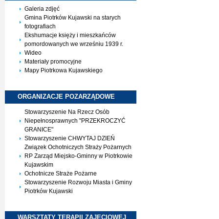
Galeria zdjęć
Gmina Piotrków Kujawski na starych
fotografiach
Ekshumacje księży i mieszkańców
pomordowanych we wrześniu 1939 r.
Wideo
Materiały promocyjne
Mapy Piotrkowa Kujawskiego
ORGANIZACJE
POZARZĄDOWE
Stowarzyszenie Na Rzecz Osób
Niepełnosprawnych "PRZEKROCZYĆ
GRANICE"
Stowarzyszenie CHWYTAJ DZIEŃ
Związek Ochotniczych Straży Pożarnych
RP Zarząd Miejsko-Gminny w Piotrkowie
Kujawskim
Ochotnicze Straże Pożarne
Stowarzyszenie Rozwoju Miasta i Gminy
Piotrków Kujawski
WARSZTATY TERAPII
ZAJĘCIOWEJ