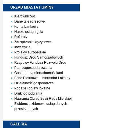
URZĄD MIASTA I
GMINY
Kierownictwo
Dane teleadresowe
Konta bankowe
Nasze osiagnięcia
Referaty
Zarządzanie kryzysowe
Inwestycje
Projekty europejskie
Fundusz Dróg Samorządowych
Rządowy Fundusz Rozwoju Dróg
Plan zagospodarowania
Gospodarka nieruchomościami
Echo Piotrkowa - Informator Lokalny
Działalność gospodarcza
Podatki i opłaty lokalne
Druki do pobrania
Nagrania Obrad Sesji Rady Miejskiej
Ewidencja zbiorów i usług danych
przestrzennych
GALERIA