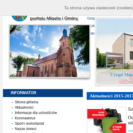
K
ierownictwo
D
ane telead
Ta strona używa ciasteczek (cookies)
P
rojekty europejskie
F
undu
G
ospodarka nieruchomości
D
ruki do pobrania
N
agrani
Mapa serwisu
Urząd Mias
INFORMATOR
Aktualności 2015-201
Strona główna
Aktualności
S
Informacje dla uchodźców
Od
Koronawirus
od
Sport i wolontariat
Nasze śmieci
czw