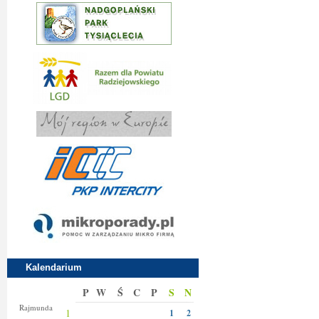
Kalendarium
P
W
Ś
C
P
S
N
Izy
Rajmunda
1
1
2