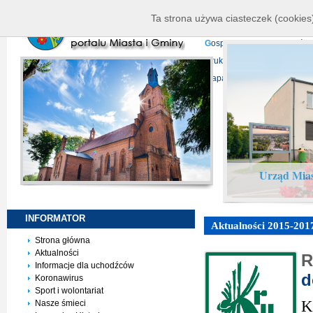
K
ierownictwo
D
ane telead
Ta strona używa ciasteczek (cookies)
P
rojekty europejskie
F
undu
G
ospodarka nieruchomości
D
ruki do pobrania
N
agrani
Mapa serwisu
Urząd Mias
INFORMATOR
Aktualności 2015-201
Strona główna
Aktualności
R
Informacje dla uchodźców
d
Koronawirus
Sport i wolontariat
K
Nasze śmieci