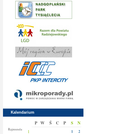
Kalendarium
P
W
Ś
C
P
S
N
Izy
Rajmunda
1
1
2