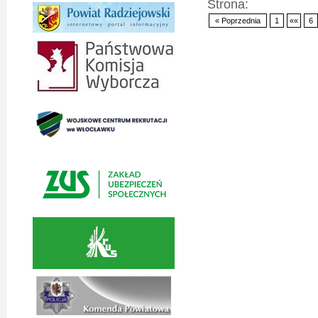
Strona:
« Poprzednia
1
««
6