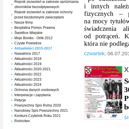
Rejestr zezwoleń w zakresie opróżniania
i innych nale
zbiorników bezodpływowych
Rejestr zezwoleń w zakresie ochrony
fizycznych – 
przed bezdomnymi zwierzętami
na mocy tytułó
Nasze firmy
świadczenia a
Bezpłatna Pomoc Prawna
Świetlice Wiejskie
od potrąceń. K
Moje Boisko - Orlik 2012
która nie podleg
Czyste Powietrze
Aktualności 2015-2017
czwartek,
06.07.20
Nawałnice 2017
Aktualności 2018
Aktualności 2019
X
Aktualności 2020-2021
Aktualności 2022
S
Aktualności 2023
Aktualności 2024
3
Ochrona danych osobowych
Interpelacje i zapytania
P
Petycje
b
Powszechny Spis Rolny 2020
Narodowy Spis Powszechny 2021
Konkurs Czytelnik Roku 2021
śr
Rolnictwo