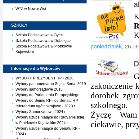
a
WTZ w Nowej Wsi
K
R
SZKOŁY
K
Szkoła Podstawowa w Byczu
Szkoła Podstawowa w Dębołęce
poniedziałek,
26.06
Szkoła Podstawowa w Piotrkowie
Kujawskim
D
Informacje dla
Wyborców
G
WYBORY PREZYDENT RP - 2020
zakończenie ko
Wybory parlamentarne Sejm i Senat 2019
Wybory samorządowe 2018
dorobek zgro
Wybory do Parlamentu Europejskiego
Wybory do Sejmu RP i do Senatu RP
szkolnego.
referendum ogólnokrajowe - 2023 r.
Wybory Samorządowe 2024 r.
Życzę Wam 
Wybory uzupełniające do Rady Miejskiej
ciekawie, prz
w Piotrkowie Kujawskim 2024 r.
Wybory uzupełniające do Senatu RP -
2024 r.