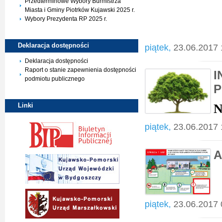
Przedterminowe Wybory Burmistrza
Miasta i Gminy Piotrków Kujawski 2025 r.
Sławom
Wybory Prezydenta RP 2025 r.
Deklaracja
dostępności
piątek,
23.06.2017 
Deklaracja dostępności
Raport o stanie zapewnienia dostępności
I
podmiotu publicznego
P
Linki
N
piątek,
23.06.2017 
A
piątek,
23.06.2017 