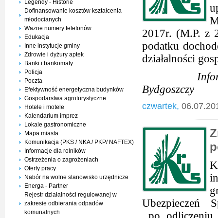
Legendy - Historie
u
Dofinansowanie kosztów kształcenia
M
młodocianych
Ważne numery telefonów
2017r. (M.P. z 
Edukacja
podatku dochod
Inne instytucje gminy
Zdrowie i dyżury aptek
działalności go
Banki i bankomaty
Policja
Informacja 
Poczta
Bydgoszczy
Efektywność energetyczna budynków
Gospodarstwa agroturystyczne
czwartek,
06.07.20
Hotele i motele
Kalendarium imprez
Lokale gastronomiczne
Z
Mapa miasta
Komunikacja (PKS / NKA / PKP/ NAFTEX)
p
Informacje dla rolników
Ostrzeżenia o zagrożeniach
K
Oferty pracy
i
Nabór na wolne stanowisko urzędnicze
Energa - Partner
g
Rejestr działalności regulowanej w
Ubezpieczeń 
zakresie odbierania odpadów
komunalnych
po odliczeniu 