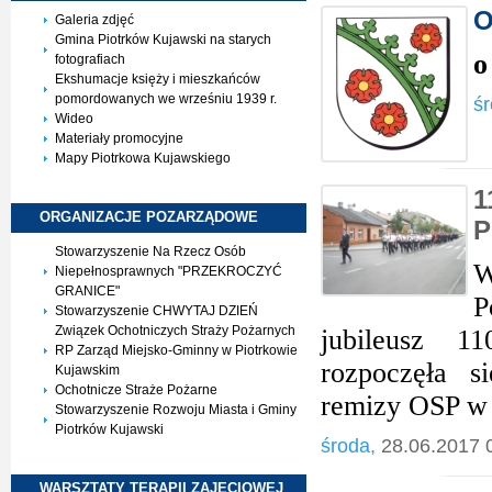
O
Galeria zdjęć
Gmina Piotrków Kujawski na starych
o
fotografiach
Ekshumacje księży i mieszkańców
pomordowanych we wrześniu 1939 r.
śr
Wideo
Materiały promocyjne
Mapy Piotrkowa Kujawskiego
1
ORGANIZACJE
POZARZĄDOWE
P
Stowarzyszenie Na Rzecz Osób
W
Niepełnosprawnych "PRZEKROCZYĆ
GRANICE"
P
Stowarzyszenie CHWYTAJ DZIEŃ
Związek Ochotniczych Straży Pożarnych
jubileusz 11
RP Zarząd Miejsko-Gminny w Piotrkowie
rozpoczęła s
Kujawskim
Ochotnicze Straże Pożarne
remizy OSP w 
Stowarzyszenie Rozwoju Miasta i Gminy
Piotrków Kujawski
środa,
28.06.2017 
WARSZTATY TERAPII
ZAJĘCIOWEJ