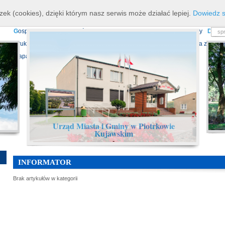
K
ierownictwo
D
ane teleadresowe
K
onta bankowe
N
asze osiagnięcia
R
zek (cookies), dzięki którym nasz serwis może działać lepiej.
Dowiedz s
P
rojekty europejskie
F
undusz Dróg Samorządowych
R
ządowy Fundusz Ro
G
ospodarka nieruchomościami
E
cho Piotrkowa - Informator Lokalny
D
ział
D
ruki do pobrania
N
agrania Obrad Sesji Rady Miejskiej
E
widencja zbiorów
Mapa serwisu
Urząd Miasta i Gminy w Piotrkowie
Kujawskim
-
INFORMATOR
Brak artykułów w kategorii