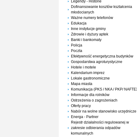
Legendy - Historie
Dofinansowanie kosztów kształcenia
młodocianych
Ważne numery telefonów
Edukacja
Inne instytucje gminy
Zdrowie i dyżury aptek
Banki i bankomaty
Policja
Poczta
Efektywność energetyczna budynków
Gospodarstwa agroturystyczne
Hotele i motele
Kalendarium imprez
Lokale gastronomiczne
Mapa miasta
Komunikacja (PKS / NKA / PKP/ NAFTE
Informacje dla rolników
Ostrzeżenia o zagrożeniach
Oferty pracy
Nabór na wolne stanowisko urzędnicze
Energa - Partner
Rejestr działalności regulowanej w
zakresie odbierania odpadów
komunalnych