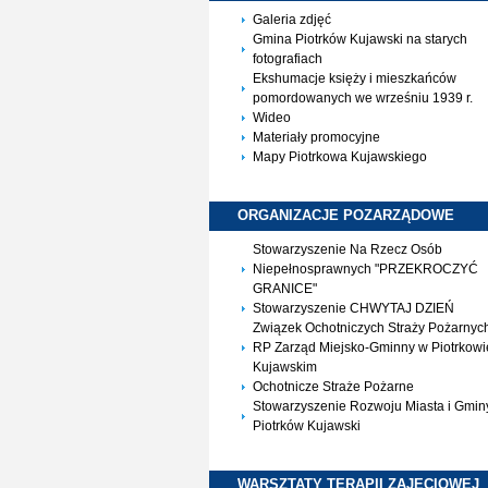
Galeria zdjęć
Gmina Piotrków Kujawski na starych
fotografiach
Ekshumacje księży i mieszkańców
pomordowanych we wrześniu 1939 r.
Wideo
Materiały promocyjne
Mapy Piotrkowa Kujawskiego
ORGANIZACJE
POZARZĄDOWE
Stowarzyszenie Na Rzecz Osób
Niepełnosprawnych "PRZEKROCZYĆ
GRANICE"
Stowarzyszenie CHWYTAJ DZIEŃ
Związek Ochotniczych Straży Pożarnyc
RP Zarząd Miejsko-Gminny w Piotrkowi
Kujawskim
Ochotnicze Straże Pożarne
Stowarzyszenie Rozwoju Miasta i Gmin
Piotrków Kujawski
WARSZTATY TERAPII
ZAJĘCIOWEJ