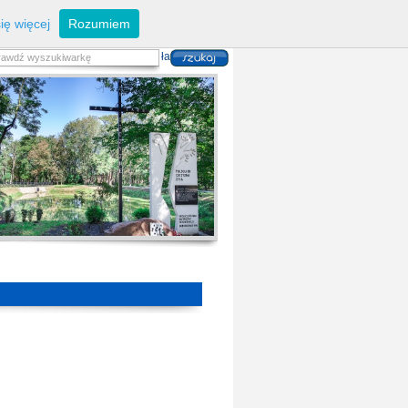
eferaty
Z
arządzanie kryzysowe
I
nwestycje
ię więcej
Rozumiem
zwoju Dróg
P
lan zagospodarowania
alność gospodarcza
P
odatki i opłaty lokalne
 i usług danych przestrzennych