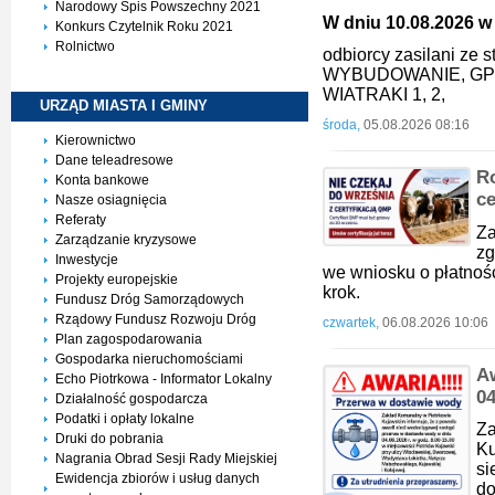
Narodowy Spis Powszechny 2021
W dniu 10.08.2026 w 
Konkurs Czytelnik Roku 2021
Rolnictwo
odbiorcy zasilani ze
WYBUDOWANIE, GP
WIATRAKI 1, 2,
URZĄD MIASTA I
GMINY
środa,
05.08.2026 08:16
Kierownictwo
Dane teleadresowe
Ro
Konta bankowe
ce
Nasze osiagnięcia
Referaty
Za
Zarządzanie kryzysowe
zg
Inwestycje
we wniosku o płatnoś
Projekty europejskie
krok.
Fundusz Dróg Samorządowych
Rządowy Fundusz Rozwoju Dróg
czwartek,
06.08.2026 10:06
Plan zagospodarowania
Gospodarka nieruchomościami
A
Echo Piotrkowa - Informator Lokalny
0
Działalność gospodarcza
Podatki i opłaty lokalne
Z
Druki do pobrania
K
Nagrania Obrad Sesji Rady Miejskiej
si
Ewidencja zbiorów i usług danych
d