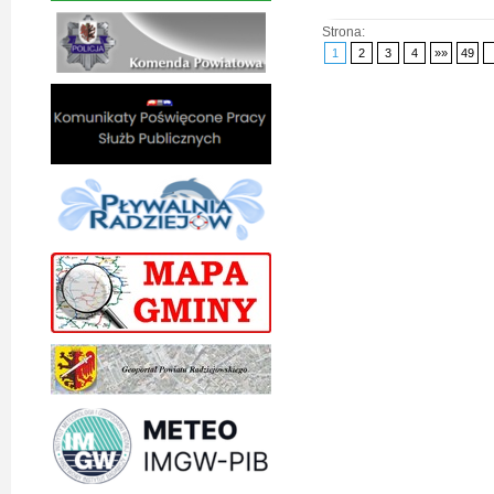
Strona:
1
2
3
4
»»
49