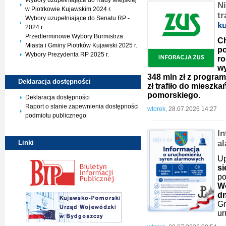
Wybory uzupełniające do Rady Miejskiej
Ni
w Piotrkowie Kujawskim 2024 r.
tr
Wybory uzupełniające do Senatu RP -
k
2024 r.
Przedterminowe Wybory Burmistrza
Ch
Miasta i Gminy Piotrków Kujawski 2025 r.
po
Wybory Prezydenta RP 2025 r.
ro
wy
348 mln zł z program
Deklaracja
dostępności
zł trafiło do miesz
pomorskiego.
Deklaracja dostępności
Raport o stanie zapewnienia dostępności
wtorek,
28.07.2026 14:27
podmiotu publicznego
I
a
Linki
U
s
p
W
dn
G
ur