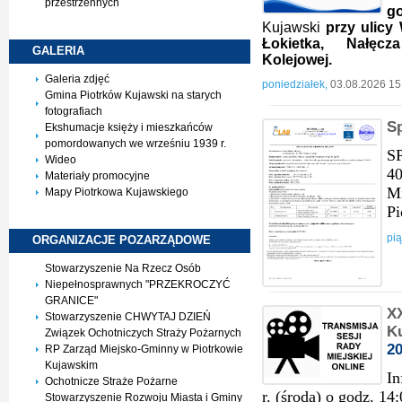
przestrzennych
go
Kujawski
przy ulicy 
Łokietka, Nałęcz
GALERIA
Kolejowej.
Galeria zdjęć
poniedziałek,
03.08.2026 15
Gmina Piotrków Kujawski na starych
fotografiach
S
Ekshumacje księży i mieszkańców
pomordowanych we wrześniu 1939 r.
S
Wideo
40
Materiały promocyjne
Mi
Mapy Piotrkowa Kujawskiego
Pi
pią
ORGANIZACJE
POZARZĄDOWE
Stowarzyszenie Na Rzecz Osób
Niepełnosprawnych "PRZEKROCZYĆ
GRANICE"
XX
Stowarzyszenie CHWYTAJ DZIEŃ
Ku
Związek Ochotniczych Straży Pożarnych
2
RP Zarząd Miejsko-Gminny w Piotrkowie
Kujawskim
In
Ochotnicze Straże Pożarne
r. (środa) o godz. 14
Stowarzyszenie Rozwoju Miasta i Gminy