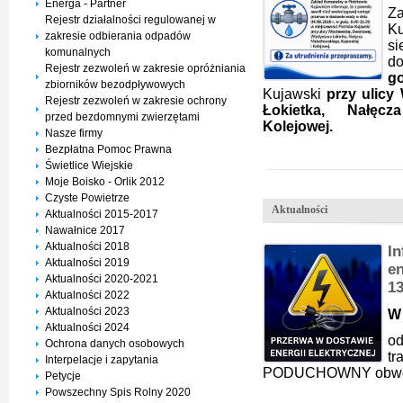
Energa - Partner
Z
Rejestr działalności regulowanej w
K
zakresie odbierania odpadów
si
komunalnych
d
Rejestr zezwoleń w zakresie opróżniania
go
zbiorników bezodpływowych
Kujawski
przy ulicy 
Rejestr zezwoleń w zakresie ochrony
Łokietka, Nałęcz
przed bezdomnymi zwierzętami
Kolejowej.
Nasze firmy
Bezpłatna Pomoc Prawna
Świetlice Wiejskie
Moje Boisko - Orlik 2012
Czyste Powietrze
Aktualności
Aktualności 2015-2017
Nawałnice 2017
Aktualności 2018
I
Aktualności 2019
en
Aktualności 2020-2021
1
Aktualności 2022
Aktualności 2023
W 
Aktualności 2024
od
Ochrona danych osobowych
t
Interpelacje i zapytania
PODUCHOWNY obwód
Petycje
Powszechny Spis Rolny 2020