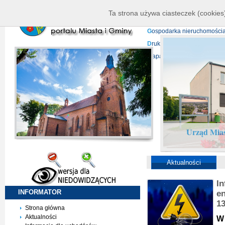
K
ierownictwo
D
ane telead
Ta strona używa ciasteczek (cookies)
P
rojekty europejskie
F
undu
G
ospodarka nieruchomości
D
ruki do pobrania
N
agrani
Mapa serwisu
Urząd Mias
Aktualności
I
INFORMATOR
en
1
Strona główna
Aktualności
W 