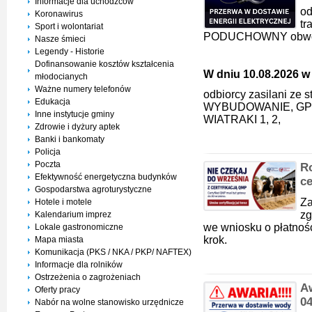
Informacje dla uchodźców
od
Koronawirus
t
Sport i wolontariat
PODUCHOWNY obwód
Nasze śmieci
Legendy - Historie
Dofinansowanie kosztów kształcenia
W dniu 10.08.2026 w 
młodocianych
Ważne numery telefonów
odbiorcy zasilani ze
Edukacja
WYBUDOWANIE, GP
Inne instytucje gminy
WIATRAKI 1, 2,
Zdrowie i dyżury aptek
Banki i bankomaty
Policja
Poczta
Ro
Efektywność energetyczna budynków
ce
Gospodarstwa agroturystyczne
Za
Hotele i motele
zg
Kalendarium imprez
we wniosku o płatnoś
Lokale gastronomiczne
krok.
Mapa miasta
Komunikacja (PKS / NKA / PKP/ NAFTEX)
Informacje dla rolników
Ostrzeżenia o zagrożeniach
A
Oferty pracy
0
Nabór na wolne stanowisko urzędnicze