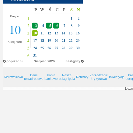
P
W
Ś
C
P
S
N
Bianki
Borysa
1
1
2
10
2
3
4
5
6
7
8
9
3
10
11
12
13
14
15
16
4
sierpien
17
18
19
20
21
22
23
5
24
25
26
27
28
29
30
6
31
poprzedni
Sierpien
2026
następny
Dane
Konta
Nasze
Zarządzanie
Pro
Kierownictwo
Referaty
Inwestycje
teleadresowe
bankowe
osiagnięcia
kryzysowe
euro
Liczn