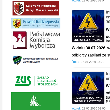
wtorek,
28.07.2026 08:54
I
en
3
W 
o
d
t
W dniu 30.07.2026 w 
odbiorcy zasilani ze
środa,
22.07.2026 08:20
I
en
W 
od
t
S
wtorek,
28.07.2026 08:00