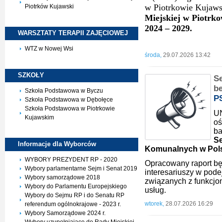
w Piotrkowie Kujaws
Piotrków Kujawski
Miejskiej w Piotrk
2024 – 2029.
WARSZTATY TERAPII
ZAJĘCIOWEJ
WTZ w Nowej Wsi
środa,
29.07.2026 13:42
SZKOŁY
S
be
Szkoła Podstawowa w Byczu
P
Szkoła Podstawowa w Dębołęce
Szkoła Podstawowa w Piotrkowie
UN
Kujawskim
oś
ba
Se
Informacje dla
Wyborców
Komunalnych w Pol
WYBORY PREZYDENT RP - 2020
Opracowany raport bę
Wybory parlamentarne Sejm i Senat 2019
interesariuszy w pode
Wybory samorządowe 2018
związanych z funkcj
Wybory do Parlamentu Europejskiego
usług.
Wybory do Sejmu RP i do Senatu RP
wtorek,
28.07.2026 16:29
referendum ogólnokrajowe - 2023 r.
Wybory Samorządowe 2024 r.