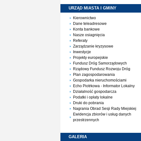
URZĄD MIASTA I
GMINY
Kierownictwo
Dane teleadresowe
Konta bankowe
Nasze osiagnięcia
Referaty
Zarządzanie kryzysowe
Inwestycje
Projekty europejskie
Fundusz Dróg Samorządowych
Rządowy Fundusz Rozwoju Dróg
Plan zagospodarowania
Gospodarka nieruchomościami
Echo Piotrkowa - Informator Lokalny
Działalność gospodarcza
Podatki i opłaty lokalne
Druki do pobrania
Nagrania Obrad Sesji Rady Miejskiej
Ewidencja zbiorów i usług danych
przestrzennych
GALERIA