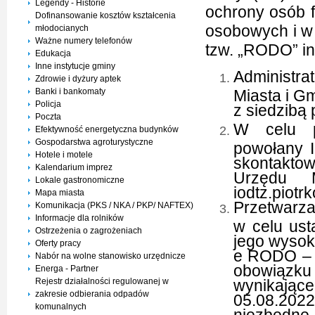
Legendy - Historie
ochrony osób 
Dofinansowanie kosztów kształcenia
osobowych i w
młodocianych
Ważne numery telefonów
tzw. „RODO” in
Edukacja
Inne instytucje gminy
Administra
Zdrowie i dyżury aptek
Banki i bankomaty
Miasta i G
Policja
z siedzibą 
Poczta
W celu p
Efektywność energetyczna budynków
Gospodarstwa agroturystyczne
powołany I
Hotele i motele
skontakto
Kalendarium imprez
Urzędu 
Lokale gastronomiczne
iodtz.piot
Mapa miasta
Przetwarz
Komunikacja (PKS / NKA / PKP/ NAFTEX)
Informacje dla rolników
w celu ust
Ostrzeżenia o zagrożeniach
jego wysoko
Oferty pracy
e RODO – t
Nabór na wolne stanowisko urzędnicze
obowiązk
Energa - Partner
Rejestr działalności regulowanej w
wynikając
zakresie odbierania odpadów
05.08.2022
komunalnych
niezbędn