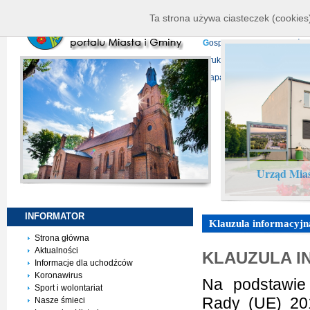
K
ierownictwo
D
ane telead
Ta strona używa ciasteczek (cookies)
P
rojekty europejskie
F
undu
G
ospodarka nieruchomości
D
ruki do pobrania
N
agrani
Mapa serwisu
Urząd Mias
INFORMATOR
Klauzula informacyjn
Strona główna
Aktualności
KLAUZULA I
Informacje dla uchodźców
Koronawirus
Na podstawie
Sport i wolontariat
Rady (UE) 201
Nasze śmieci