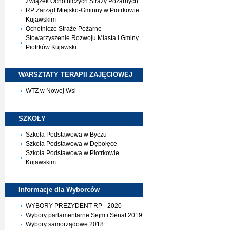
Związek Ochotniczych Straży Pożarnych
RP Zarząd Miejsko-Gminny w Piotrkowie
Kujawskim
Ochotnicze Straże Pożarne
Stowarzyszenie Rozwoju Miasta i Gminy
Piotrków Kujawski
WARSZTATY TERAPII
ZAJĘCIOWEJ
WTZ w Nowej Wsi
SZKOŁY
Szkoła Podstawowa w Byczu
Szkoła Podstawowa w Dębołęce
Szkoła Podstawowa w Piotrkowie
Kujawskim
Informacje dla
Wyborców
WYBORY PREZYDENT RP - 2020
Wybory parlamentarne Sejm i Senat 2019
Wybory samorządowe 2018