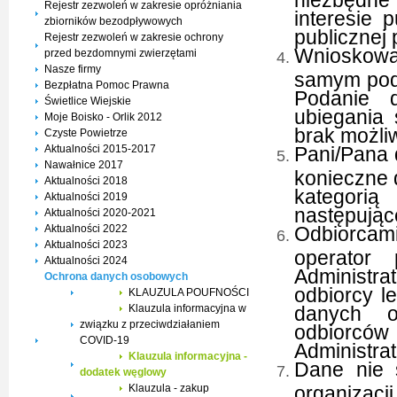
Rejestr zezwoleń w zakresie opróżniania
interesie
zbiorników bezodpływowych
publicznej 
Rejestr zezwoleń w zakresie ochrony
Wnioskowa
przed bezdomnymi zwierzętami
Nasze firmy
samym pod
Bezpłatna Pomoc Prawna
Podanie 
Świetlice Wiejskie
ubiegania
Moje Boisko - Orlik 2012
brak możliw
Czyste Powietrze
Aktualności 2015-2017
Pani/Pana 
Nawałnice 2017
konieczne 
Aktualności 2018
kategorią
Aktualności 2019
następując
Aktualności 2020-2021
Aktualności 2022
Odbiorcam
Aktualności 2023
operator
Aktualności 2024
Administra
Ochrona danych osobowych
odbiorcy l
KLAUZULA POUFNOŚCI
Klauzula informacyjna w
danych o
związku z przeciwdziałaniem
odbiorc
COVID-19
Administra
Klauzula informacyjna -
Dane nie 
dodatek węglowy
Klauzula - zakup
organizacj