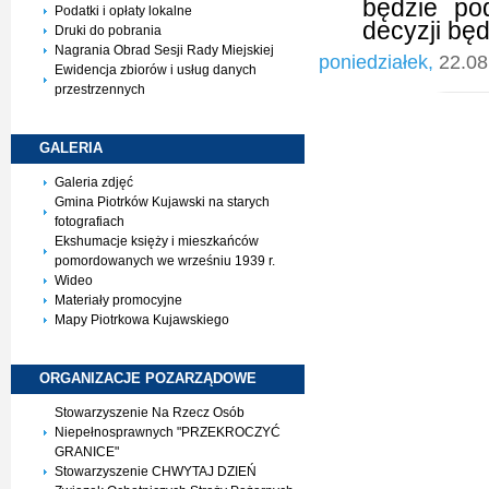
będzie po
Podatki i opłaty lokalne
decyzji bę
Druki do pobrania
Nagrania Obrad Sesji Rady Miejskiej
poniedziałek,
22.08
Ewidencja zbiorów i usług danych
przestrzennych
GALERIA
Galeria zdjęć
Gmina Piotrków Kujawski na starych
fotografiach
Ekshumacje księży i mieszkańców
pomordowanych we wrześniu 1939 r.
Wideo
Materiały promocyjne
Mapy Piotrkowa Kujawskiego
ORGANIZACJE
POZARZĄDOWE
Stowarzyszenie Na Rzecz Osób
Niepełnosprawnych "PRZEKROCZYĆ
GRANICE"
Stowarzyszenie CHWYTAJ DZIEŃ