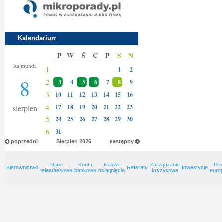
Kalendarium
P
W
Ś
C
P
S
N
Izy
Rajmunda
1
1
2
8
2
3
4
5
6
7
8
9
3
10
11
12
13
14
15
16
4
sierpien
17
18
19
20
21
22
23
5
24
25
26
27
28
29
30
6
31
poprzedni
Sierpien
2026
następny
Dane
Konta
Nasze
Zarządzanie
Pro
Kierownictwo
Referaty
Inwestycje
teleadresowe
bankowe
osiagnięcia
kryzysowe
euro