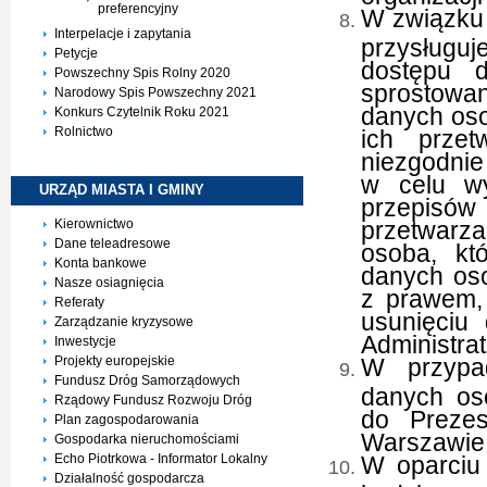
preferencyjny
W związku
Interpelacje i zapytania
przysługu
Petycje
dostępu 
Powszechny Spis Rolny 2020
sprostowa
Narodowy Spis Powszechny 2021
danych oso
Konkurs Czytelnik Roku 2021
Rolnictwo
ich prze
niezgodni
w celu wy
URZĄD MIASTA I
GMINY
przepisó
Kierownictwo
przetwarz
Dane teleadresowe
osoba, kt
Konta bankowe
danych oso
Nasze osiagnięcia
z prawem, 
Referaty
usunięciu
Zarządzanie kryzysowe
Administrat
Inwestycje
Projekty europejskie
W przypa
Fundusz Dróg Samorządowych
danych os
Rządowy Fundusz Rozwoju Dróg
do Preze
Plan zagospodarowania
Warszawie
Gospodarka nieruchomościami
Echo Piotrkowa - Informator Lokalny
W oparciu
Działalność gospodarcza