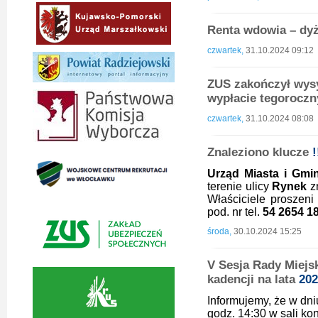
Renta wdowia – dy
czwartek,
31.10.2024 09:12
ZUS zakończył wysy
wypłacie tegorocz
czwartek,
31.10.2024 08:08
Znaleziono klucze
!
Urząd Miasta i Gmi
terenie ulicy
Rynek
zn
Właściciele proszeni
pod. nr tel.
54 2654 1
środa,
30.10.2024 15:25
V Sesja Rady Miejs
kadencji na lata
202
Informujemy, że w dniu
godz. 14:30 w sali ko