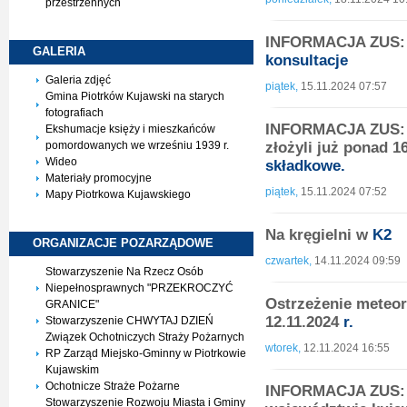
przestrzennych
INFORMACJA ZUS: D
GALERIA
konsultacje
Galeria zdjęć
piątek,
15.11.2024 07:57
Gmina Piotrków Kujawski na starych
fotografiach
INFORMACJA ZUS: P
Ekshumacje księży i mieszkańców
złożyli już ponad 1
pomordowanych we wrześniu 1939 r.
Wideo
składkowe.
Materiały promocyjne
piątek,
15.11.2024 07:52
Mapy Piotrkowa Kujawskiego
Na kręgielni w
K2
ORGANIZACJE
POZARZĄDOWE
czwartek,
14.11.2024 09:59
Stowarzyszenie Na Rzecz Osób
Niepełnosprawnych "PRZEKROCZYĆ
Ostrzeżenie meteo
GRANICE"
12.11.2024
r.
Stowarzyszenie CHWYTAJ DZIEŃ
Związek Ochotniczych Straży Pożarnych
wtorek,
12.11.2024 16:55
RP Zarząd Miejsko-Gminny w Piotrkowie
Kujawskim
Ochotnicze Straże Pożarne
INFORMACJA ZUS: C
Stowarzyszenie Rozwoju Miasta i Gminy