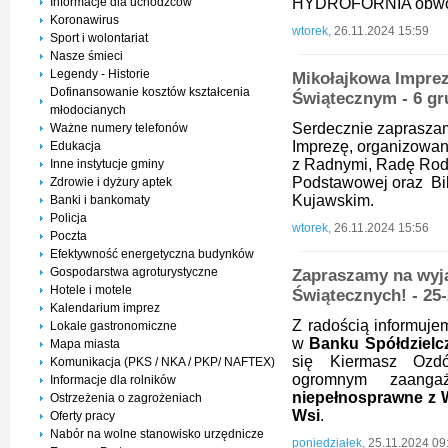
Informacje dla uchodźców
HYDROFORNIA obwó
Koronawirus
wtorek,
26.11.2024 15:59
Sport i wolontariat
Nasze śmieci
Legendy - Historie
Mikołajkowa Impre
Dofinansowanie kosztów kształcenia
Świątecznym - 6 gr
młodocianych
Serdecznie zaprasza
Ważne numery telefonów
Imprezę, organizowan
Edukacja
z Radnymi, Radę Rodz
Inne instytucje gminy
Podstawowej oraz Bibl
Zdrowie i dyżury aptek
Kujawskim.
Banki i bankomaty
Policja
wtorek,
26.11.2024 15:56
Poczta
Efektywność energetyczna budynków
Gospodarstwa agroturystyczne
Zapraszamy na wyj
Hotele i motele
Świątecznych! - 25
Kalendarium imprez
Z radością informuje
Lokale gastronomiczne
w
Banku Spółdzielc
Mapa miasta
się Kiermasz Ozdó
Komunikacja (PKS / NKA / PKP/ NAFTEX)
ogromnym zaang
Informacje dla rolników
niepełnosprawne z W
Ostrzeżenia o zagrożeniach
Wsi
.
Oferty pracy
Nabór na wolne stanowisko urzędnicze
poniedziałek,
25.11.2024 09