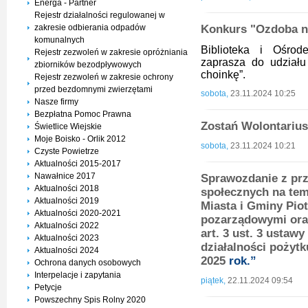
Energa - Partner
Rejestr działalności regulowanej w
zakresie odbierania odpadów
Konkurs "Ozdoba 
komunalnych
Biblioteka i Ośrod
Rejestr zezwoleń w zakresie opróżniania
zaprasza do udział
zbiorników bezodpływowych
choinkę”.
Rejestr zezwoleń w zakresie ochrony
przed bezdomnymi zwierzętami
sobota,
23.11.2024 10:25
Nasze firmy
Bezpłatna Pomoc Prawna
Zostań Wolontarius
Świetlice Wiejskie
Moje Boisko - Orlik 2012
sobota,
23.11.2024 10:21
Czyste Powietrze
Aktualności 2015-2017
Nawałnice 2017
Sprawozdanie z pr
Aktualności 2018
społecznych na te
Aktualności 2019
Miasta i Gminy Pio
Aktualności 2020-2021
pozarządowymi ora
Aktualności 2022
art. 3 ust. 3 ustawy
Aktualności 2023
działalności pożytk
Aktualności 2024
2025
rok.”
Ochrona danych osobowych
Interpelacje i zapytania
piątek,
22.11.2024 09:54
Petycje
Powszechny Spis Rolny 2020