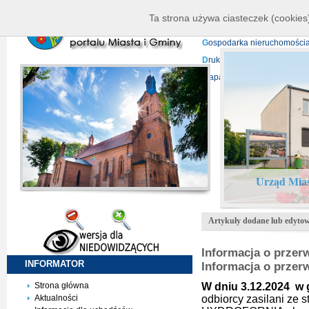
K
ierownictwo
D
ane telead
Ta strona używa ciasteczek (cookies)
P
rojekty europejskie
F
undu
G
ospodarka nieruchomości
D
ruki do pobrania
N
agrani
Mapa serwisu
Urząd Mias
Artykuły dodane lub edyto
Informacja o przerw
INFORMATOR
Informacja o przer
Strona główna
W dniu 3.12.2024 w g
Aktualności
odbiorcy zasilani ze 