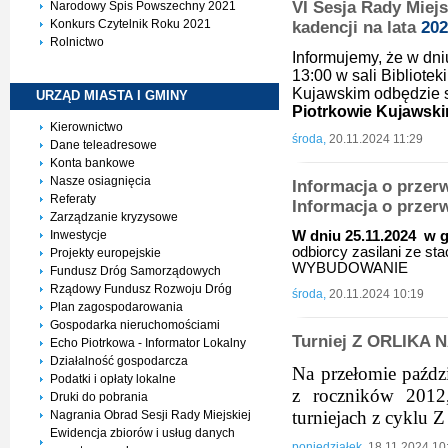
VI Sesja Rady Miej
Narodowy Spis Powszechny 2021
Konkurs Czytelnik Roku 2021
kadencji na lata
202
Rolnictwo
Informujemy, że w dniu
13:00 w sali Biblioteki
Kujawskim
odbędzie 
URZĄD MIASTA I
GMINY
Piotrkowie Kujawskim
Kierownictwo
środa,
20.11.2024 11:29
Dane teleadresowe
Konta bankowe
Nasze osiagnięcia
Informacja o przerw
Referaty
Informacja o przer
Zarządzanie kryzysowe
W dniu 25.11.2024 w g
Inwestycje
odbiorcy zasilani ze s
Projekty europejskie
WYBUDOWANIE
Fundusz Dróg Samorządowych
Rządowy Fundusz Rozwoju Dróg
środa,
20.11.2024 10:19
Plan zagospodarowania
Gospodarka nieruchomościami
Turniej Z ORLIKA 
Echo Piotrkowa - Informator Lokalny
Działalność gospodarcza
Na przełomie paździ
Podatki i opłaty lokalne
z roczników 2012
Druki do pobrania
turniejach z cyklu Z
Nagrania Obrad Sesji Rady Miejskiej
Ewidencja zbiorów i usług danych
poniedziałek,
18.11.2024 10