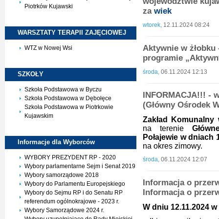
województwie kuja
Piotrków Kujawski
za
wiek
wtorek,
12.11.2024 08:24
WARSZTATY TERAPII
ZAJĘCIOWEJ
Aktywnie w żłobku 
WTZ w Nowej Wsi
programie „Aktyw
środa,
06.11.2024 12:13
SZKOŁY
Szkoła Podstawowa w Byczu
INFORMACJA!!! - w
Szkoła Podstawowa w Dębołęce
(Główny Ośrodek 
Szkoła Podstawowa w Piotrkowie
Kujawskim
Zakład Komunalny 
na terenie
Główn
Połajewie w dniach 1
Informacje dla
Wyborców
na okres zimowy.
WYBORY PREZYDENT RP - 2020
środa,
06.11.2024 12:07
Wybory parlamentarne Sejm i Senat 2019
Wybory samorządowe 2018
Informacja o przerw
Wybory do Parlamentu Europejskiego
Informacja o przer
Wybory do Sejmu RP i do Senatu RP
referendum ogólnokrajowe - 2023 r.
W dniu 12.11.2024 w 
Wybory Samorządowe 2024 r.