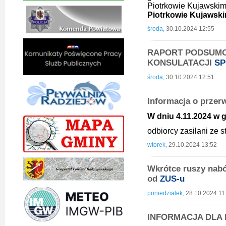
Piotrkowie Kujawskim
Piotrkowie Kujawskim
środa,
30.10.2024 12:55
RAPORT PODSUM
KONSULATACJI
SP
środa,
30.10.2024 12:51
Informacja o przer
W dniu 4.11.2024 w g
odbiorcy zasilani ze
wtorek,
29.10.2024 13:52
Wkrótce ruszy nab
od
ZUS-u
poniedziałek,
28.10.2024 11
INFORMACJA DLA