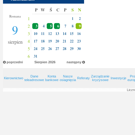
P
W
Ś
C
P
S
N
Klary
Romana
1
1
2
9
2
3
4
5
6
7
8
9
3
10
11
12
13
14
15
16
4
sierpien
17
18
19
20
21
22
23
5
24
25
26
27
28
29
30
6
31
poprzedni
Sierpien
2026
następny
Dane
Konta
Nasze
Zarządzanie
Pro
Kierownictwo
Referaty
Inwestycje
teleadresowe
bankowe
osiagnięcia
kryzysowe
euro
Liczn