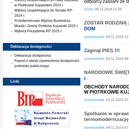
Wybory uzupełniające do Rady Miejskiej
odbiorcy zasilani ze
w Piotrkowie Kujawskim 2024 r.
środa,
06.11.2024 11:58
Wybory uzupełniające do Senatu RP -
2024 r.
Przedterminowe Wybory Burmistrza
ZOSTAŃ RODZINĄ Z
Miasta i Gminy Piotrków Kujawski 2025 r.
DOM
Wybory Prezydenta RP 2025 r.
poniedziałek,
04.11.2024 12
Deklaracja
dostępności
Zaginął PIES
!!!
Deklaracja dostępności
poniedziałek,
04.11.2024 09
Raport o stanie zapewnienia dostępności
podmiotu publicznego
NARODOWE ŚWIĘTO
r.
Linki
OBCHODY NARODO
W PIOTRKOWIE KU
poniedziałek,
04.11.2024 07
Spotkanie w sprawi
termomodernizację
poniedziałek,
04.11.2024 07