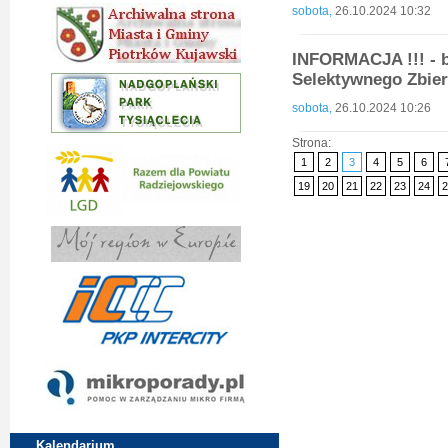
sobota,
26.10.2024 10:32
INFORMACJA !!! - b
Selektywnego Zbie
sobota,
26.10.2024 10:26
Strona:
1
2
3
4
5
6
19
20
21
22
23
24
2
Kalendarium