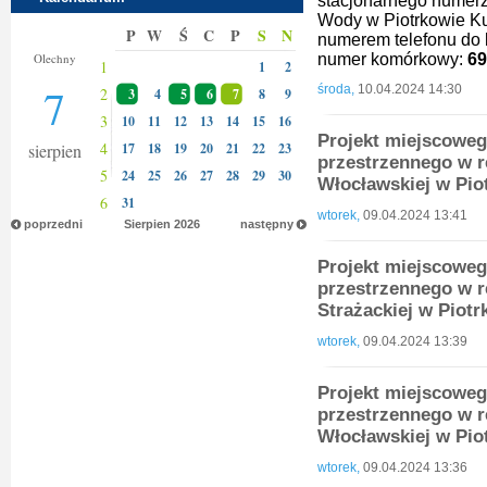
stacjonarnego numer
Wody w Piotrkowie Ku
P
W
Ś
C
P
S
N
numerem telefonu do k
Donaty
Olechny
numer komórkowy:
69
1
1
2
7
środa,
10.04.2024 14:30
2
3
4
5
6
7
8
9
3
10
11
12
13
14
15
16
Projekt miejscowe
4
sierpien
17
18
19
20
21
22
23
przestrzennego w r
5
24
25
26
27
28
29
30
Włocławskiej w Pi
6
31
wtorek,
09.04.2024 13:41
poprzedni
Sierpien
2026
następny
Projekt miejscowe
przestrzennego w re
Strażackiej w Piot
wtorek,
09.04.2024 13:39
Projekt miejscowe
przestrzennego w r
Włocławskiej w Pi
wtorek,
09.04.2024 13:36