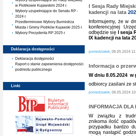
Wybory uzupełniające do Rady Miejskiej
I Sesja Rady Miejsk
w Piotrkowie Kujawskim 2024 r.
Wybory uzupełniające do Senatu RP -
kadencji na lata
202
2024 r.
Informujemy, że w dn
Przedterminowe Wybory Burmistrza
konferencyjnej Urz
Miasta i Gminy Piotrków Kujawski 2025 r.
odbędzie się
I sesja
Wybory Prezydenta RP 2025 r.
IX kadencji na lata 2
Deklaracja
dostępności
poniedziałek,
06.05.2024 11
Deklaracja dostępności
Raport o stanie zapewnienia dostępności
Informacja o przer
podmiotu publicznego
W
dniu 8.05.2024 w g
odbiorcy zasilani ze
Linki
poniedziałek,
06.05.2024 10
INFORMACJA DLA
W związku z trudn
znikoma ilość opadó
przypadku bardzo d
mogą nastąpić godz