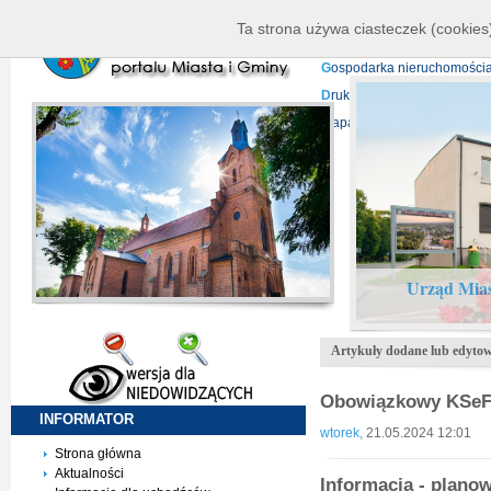
K
ierownictwo
D
ane telead
Ta strona używa ciasteczek (cookies)
P
rojekty europejskie
F
undu
G
ospodarka nieruchomości
D
ruki do pobrania
N
agrani
Mapa serwisu
Urząd Mias
Artykuły dodane lub edyto
Obowiązkowy KSeF 
INFORMATOR
wtorek,
21.05.2024 12:01
Strona główna
Aktualności
Informacja - plano