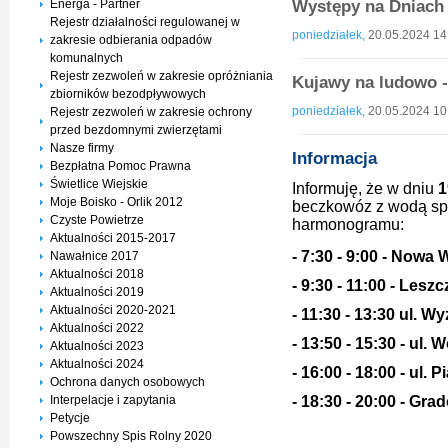
Energa - Partner
Występy na Dniac
Rejestr działalności regulowanej w
poniedziałek,
20.05.2024 14
zakresie odbierania odpadów
komunalnych
Rejestr zezwoleń w zakresie opróżniania
Kujawy na ludowo 
zbiorników bezodpływowych
poniedziałek,
20.05.2024 10
Rejestr zezwoleń w zakresie ochrony
przed bezdomnymi zwierzętami
Nasze firmy
Informacja
Bezpłatna Pomoc Prawna
Świetlice Wiejskie
Informuję, że w dniu
1
Moje Boisko - Orlik 2012
beczkowóz z wodą sp
Czyste Powietrze
harmonogramu:
Aktualności 2015-2017
- 7:30 - 9:00 - Nowa 
Nawałnice 2017
Aktualności 2018
- 9:30 - 11:00 - Leszc
Aktualności 2019
Aktualności 2020-2021
- 11:30 - 13:30 ul. 
Aktualności 2022
- 13:50 - 15:30 - ul
Aktualności 2023
Aktualności 2024
- 16:00 - 18:00 - ul. 
Ochrona danych osobowych
Interpelacje i zapytania
- 18:30 - 20:00 - Gra
Petycje
Powszechny Spis Rolny 2020