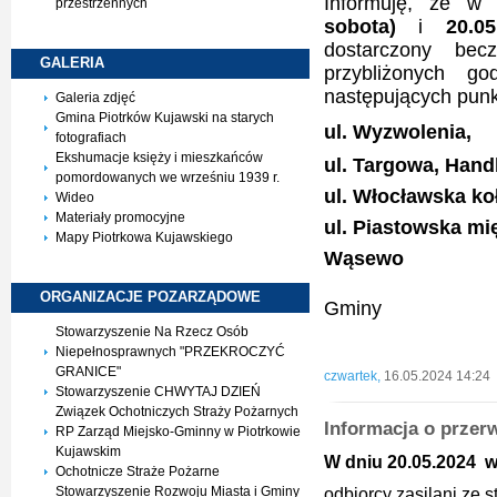
Informuję, że w
przestrzennych
sobota)
i
20.0
dostarczony be
GALERIA
przybliżonych g
następujących pun
Galeria zdjęć
Gmina Piotrków Kujawski na starych
ul. Wyzwolenia,
fotografiach
Ekshumacje księży i mieszkańców
ul. Targowa, Hand
pomordowanych we wrześniu 1939 r.
ul. Włocławska ko
Wideo
Materiały promocyjne
ul. Piastowska mi
Mapy Piotrkowa Kujawskiego
Wąsewo
Burmis
ORGANIZACJE
POZARZĄDOWE
Gminy
Piotrk
Stowarzyszenie Na Rzecz Osób
Krysti
Niepełnosprawnych "PRZEKROCZYĆ
GRANICE"
czwartek,
16.05.2024 14:24
Stowarzyszenie CHWYTAJ DZIEŃ
Związek Ochotniczych Straży Pożarnych
Informacja o przer
RP Zarząd Miejsko-Gminny w Piotrkowie
Kujawskim
W dniu 20.05.2024 w 
Ochotnicze Straże Pożarne
Stowarzyszenie Rozwoju Miasta i Gminy
odbiorcy zasilani ze