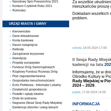
Narodowy Spis Powszechny 2021
Za wszelkie utrudnie
Konkurs Czytelnik Roku 2021
mieszkańców proszę 
Rolnictwo
Dokładam wszelkich st
problem.
URZĄD MIASTA I
GMINY
Burmistrz
Kierownictwo
Piotrk
Dane teleadresowe
Krystia
Konta bankowe
Nasze osiagnięcia
sobota,
18.05.2024 17:00
Referaty
Zarządzanie kryzysowe
Inwestycje
II Sesja Rady Miejs
Projekty europejskie
kadencji na lata
202
Fundusz Dróg Samorządowych
Rządowy Fundusz Rozwoju Dróg
Informujemy, że w dni
Plan zagospodarowania
Ośrodku Kultury w Pi
Gospodarka nieruchomościami
Rady Miejskiej w Pio
Echo Piotrkowa - Informator Lokalny
2024 – 2029
.
Działalność gospodarcza
piątek,
17.05.2024 14:56
Podatki i opłaty lokalne
Druki do pobrania
Nagrania Obrad Sesji Rady Miejskiej
INFORMACJA
Ewidencja zbiorów i usług danych