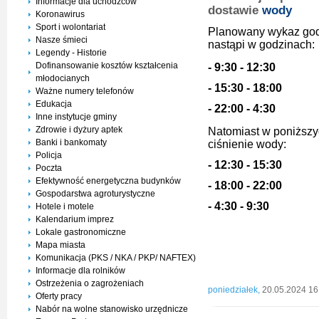
Informacje dla uchodźców
dostawie
wody
Koronawirus
Sport i wolontariat
Planowany wykaz godz
Nasze śmieci
nastąpi w godzinach:
Legendy - Historie
Dofinansowanie kosztów kształcenia
- 9:30 - 12:30
młodocianych
- 15:30 - 18:00
Ważne numery telefonów
Edukacja
- 22:00 - 4:30
Inne instytucje gminy
Zdrowie i dyżury aptek
Natomiast w poniższy
Banki i bankomaty
ciśnienie wody:
Policja
- 12:30 - 15:30
Poczta
Efektywność energetyczna budynków
- 18:00 - 22:00
Gospodarstwa agroturystyczne
- 4:30 - 9:30
Hotele i motele
Kalendarium imprez
Lokale gastronomiczne
Burmistrz
Mapa miasta
Piotrk
Komunikacja (PKS / NKA / PKP/ NAFTEX)
Krystia
Informacje dla rolników
Ostrzeżenia o zagrożeniach
poniedziałek,
20.05.2024 16
Oferty pracy
Nabór na wolne stanowisko urzędnicze