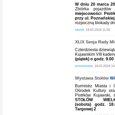
W dniu 20 marca 202
Zbiórka pojazdó
miejscowości Piot
przy ul. Poznańskiej
rozpoczną blokady dr
wtorek,
19.03.2024 11:50
XLIX Sesja Rady Mi
Czterdziesta dziewiąt
Kujawskim VIII kadenc
(piątek) o godz. 9.00
poniedziałek,
18.03.2024 14
Wystawa Stołów
Wi
Burmistrz Miasta i 
Ośrodek Kultury or
Piotrków Kujawski,
STOŁÓW WIELK
(sobota)
godz.
18
Targowej 2