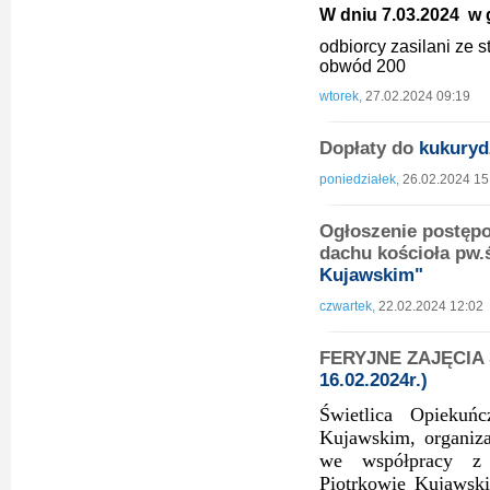
W dniu 7.03.2024 w g
odbiorcy zasilani ze
obwód 200
wtorek,
27.02.2024 09:19
Dopłaty do
kukuryd
poniedziałek,
26.02.2024 15
Ogłoszenie postęp
dachu kościoła pw.
Kujawskim"
czwartek,
22.02.2024 12:02
FERYJNE ZAJĘCIA 
16.02.2024r.)
Świetlica Opieku
Kujawskim, organiz
we współpracy z
Piotrkowie Kujawski