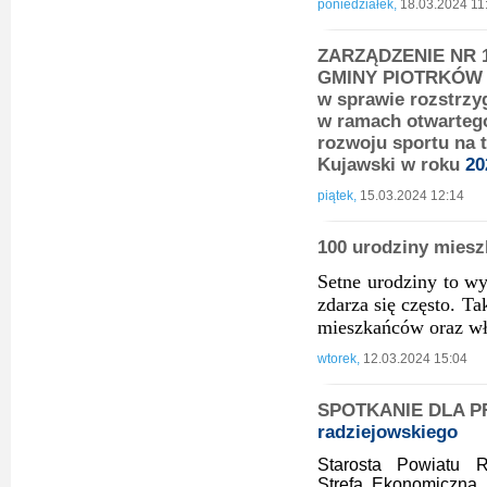
poniedziałek,
18.03.2024 11
ZARZĄDZENIE NR 1
GMINY PIOTRKÓW K
w sprawie rozstrzy
w ramach otwartego
rozwoju sportu na 
Kujawski w roku
20
piątek,
15.03.2024 12:14
100 urodziny miesz
Setne urodziny to wy
zdarza się często. Ta
mieszkańców oraz w
wtorek,
12.03.2024 15:04
SPOTKANIE DLA P
radziejowskiego
Starosta Powiatu R
Strefa Ekonomiczna