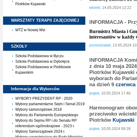
Piotrków Kujawski
wtorek,
14.05.2024 12:22
WARSZTATY TERAPII
ZAJĘCIOWEJ
INFORMACJA - Prz
WTZ w Nowej Wsi
Burmistrz Miasta i Gm
interesantów w każdy 
poniedziałek,
13.05.2024 10
SZKOŁY
Szkoła Podstawowa w Byczu
INFORMACJA Komis
Szkoła Podstawowa w Dębołęce
z dnia 10 maja 2024
Szkoła Podstawowa w Piotrkowie
Piotrków Kujawski
Kujawskim
wyborach do Parla
na dzień 9
czerwca
Informacje dla
Wyborców
piątek,
10.05.2024 17:46
WYBORY PREZYDENT RP - 2020
Wybory parlamentarne Sejm i Senat 2019
Harmonogram obow
Wybory samorządowe 2018
przeciwoko wściekli
Wybory do Parlamentu Europejskiego
Piotrków
Kujawski
Wybory do Sejmu RP i do Senatu RP
referendum ogólnokrajowe - 2023 r.
piątek,
10.05.2024 09:28
Wybory Samorządowe 2024 r.