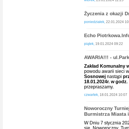
wtorek,
23.01.2024 11:25
Życzenia z okazji D
poniedziałek,
22.01.2024 10
Echo Piotrkowa.Inf
piątek,
19.01.2024 09:22
AWARIA!!! - ul.Par
Zakład Komunalny w
powodu awarii sieci 
Sosnowej
nastąpi
pr
18.01.2024r. w godz. 
przepraszamy.
czwartek,
18.01.2024 10:07
Noworoczny Turniej
Burmistrza Miasta 
W Dniu 7 stycznia 20
się Noworoczny Turn