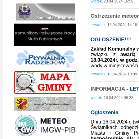
wtorek,
23.04.2024 16:58
Ostrzeżenie meteor
czwartek,
18.04.2024 14:18
OGŁOSZENIE!!!!
Zakład Komunalny w
związku z
awarią
18.04.2024r. w godz.
wody w miejscowośc
czwartek,
18.04.2024 10:09
INFORMACJA -
LE
wtorek,
16.04.2024 09:28
Ogłoszenie
Dnia 16.04.2024 r. (w
Świątnikach odbędzi
Miasta i Gminy P
bezpośrednie dla 