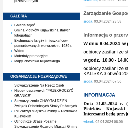
przestrzennych
Zarządzanie Gosp
GALERIA
środa,
03.04.2024 23:58
Galeria zdjęć
Gmina Piotrków Kujawski na starych
Informacja o przer
fotografiach
Ekshumacje księży i mieszkańców
W dniu 8.04.2024 w g
pomordowanych we wrześniu 1939 r.
Wideo
odbiorcy zasilani ze 
Materiały promocyjne
w godz. 10.00 - 14.0
Mapy Piotrkowa Kujawskiego
odbiorcy zasilani ze
KALISKA 3 obwód 2
ORGANIZACJE
POZARZĄDOWE
środa,
03.04.2024 07:56
Stowarzyszenie Na Rzecz Osób
Niepełnosprawnych "PRZEKROCZYĆ
INFORMACJA
GRANICE"
Stowarzyszenie CHWYTAJ DZIEŃ
Dnia 21.05.2024 r. 
Związek Ochotniczych Straży Pożarnych
Piotrków Kujawski 
RP Zarząd Miejsko-Gminny w Piotrkowie
Interesanci będą przyj
Kujawskim
Ochotnicze Straże Pożarne
wtorek,
02.04.2024 08:06
Stowarzyszenie Rozwoju Miasta i Gminy