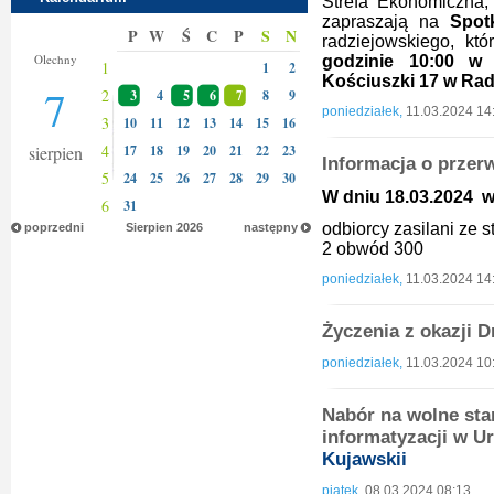
Strefa Ekonomiczna
zapraszają na
Spot
P
W
Ś
C
P
S
N
radziejowskiego, kt
Donaty
Olechny
godzinie 10:00 w 
1
1
2
Kościuszki 17 w Rad
7
2
3
4
5
6
7
8
9
poniedziałek,
11.03.2024 14
3
10
11
12
13
14
15
16
4
sierpien
17
18
19
20
21
22
23
Informacja o przer
5
24
25
26
27
28
29
30
W dniu 18.03.2024 w 
6
31
odbiorcy zasilani ze
poprzedni
Sierpien
2026
następny
2 obwód 300
poniedziałek,
11.03.2024 14
Życzenia z okazji 
poniedziałek,
11.03.2024 10
Nabór na wolne sta
informatyzacji w U
Kujawskii
piątek,
08.03.2024 08:13