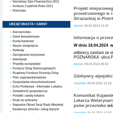
Narodowy Spis Powszechny 2021
Konkurs Czytelnik Roku 2021
Projekt miejscowe
Rolnictwo
przestrzennego w re
Strażackiej w Piot
URZĄD MIASTA I
GMINY
wtorek,
09.04.2024 13:33
Kierownictwo
Dane teleadresowe
Informacja o przer
Konta bankowe
W dniu 18.04.2024 w 
Nasze osiagnięcia
Referaty
odbiorcy zasilani ze
Zarządzanie kryzysowe
POZNAŃSKA ulica P
Inwestycje
Projekty europejskie
wtorek,
09.04.2024 09:02
Fundusz Dróg Samorządowych
Rządowy Fundusz Rozwoju Dróg
Zdobywcy alpejski
Plan zagospodarowania
Gospodarka nieruchomościami
czwartek,
04.04.2024 12:18
Echo Piotrkowa - Informator Lokalny
Działalność gospodarcza
Komunikat Kujawsk
Podatki i opłaty lokalne
Lekarza Weterynari
Druki do pobrania
Nagrania Obrad Sesji Rady Miejskiej
psów przeciwko
wś
Ewidencja zbiorów i usług danych
czwartek,
04.04.2024 12:00