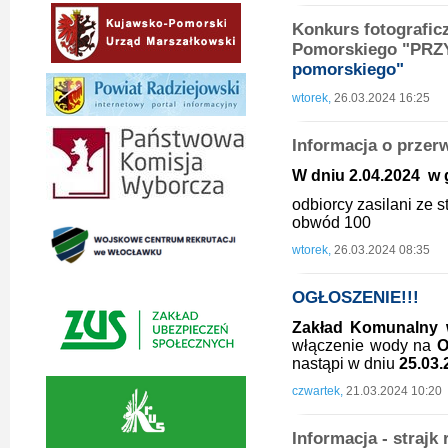
Konkurs fotografi
Pomorskiego "PR
pomorskiego"
wtorek,
26.03.2024 16:25
Informacja o przer
W dniu 2.04.2024 w g
odbiorcy zasilani ze 
obwód 100
wtorek,
26.03.2024 08:35
OGŁOSZENIE!!!
Zakład Komunalny 
włączenie wody na
O
nastąpi w dniu
25.03.2
czwartek,
21.03.2024 10:20
Informacja - strajk