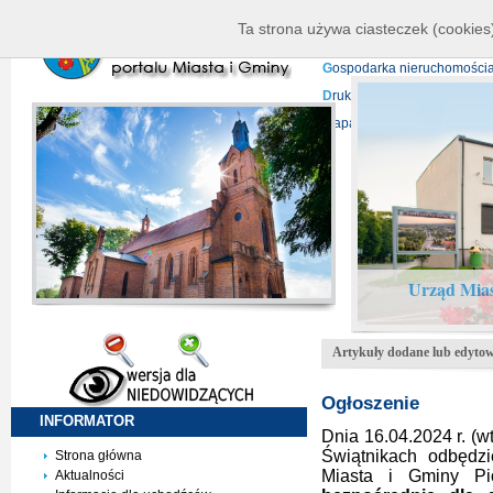
K
ierownictwo
D
ane telead
Ta strona używa ciasteczek (cookies)
P
rojekty europejskie
F
undu
G
ospodarka nieruchomości
D
ruki do pobrania
N
agrani
Mapa serwisu
Urząd Mias
Artykuły dodane lub edyto
Ogłoszenie
INFORMATOR
Dnia 16.04.2024 r. (w
Świątnikach odbędzi
Strona główna
Miasta i Gminy P
Aktualności