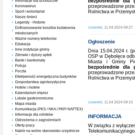
bezpośrednie dla 
Informacje dla uchodźców
przeprowadzone przez 
Koronawirus
Rolnictwa w Przemyst
Sport i wolontariat
Nasze śmieci
Legendy - Historie
czwartek,
11.04.2024 09:27
Dofinansowanie kosztów kształcenia
młodocianych
Ważne numery telefonów
Ogłoszenie
Edukacja
Inne instytucje gminy
Dnia 15.04.2024 r. (p
Zdrowie i dyżury aptek
OSP w Dębołęce odbęd
Banki i bankomaty
Miasta i Gminy P
Policja
bezpośrednie dla 
Poczta
przeprowadzone przez 
Efektywność energetyczna budynków
Rolnictwa w Przemyst
Gospodarstwa agroturystyczne
Hotele i motele
Kalendarium imprez
Lokale gastronomiczne
czwartek,
11.04.2024 09:15
Mapa miasta
Komunikacja (PKS / NKA / PKP/ NAFTEX)
Informacje dla rolników
INFORMACJA
Ostrzeżenia o zagrożeniach
W związku z wyłączen
Oferty pracy
Telekomunikacyjnego 
Nabór na wolne stanowisko urzędnicze