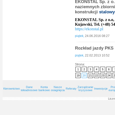
EKONSTAL Sp. z o.o
naziemnych zbiorn
konstrukcji
stalowy
EKONSTAL Sp. z o.o, 
Kujawski, Tel. (+48) 54
https://ekonstal.pl
piątek,
24.06.2016 08:27
Rozkład jazdy PK
piątek,
22.02.2013 10:52
Strona:
1
2
3
4
5
6
19
20
21
22
23
24
2
Dane
Konta
Nasze
Zarządzanie
Pro
Kierownictwo
Referaty
Inwestycje
teleadresowe
bankowe
osiagnięcia
kryzysowe
euro
Liczn