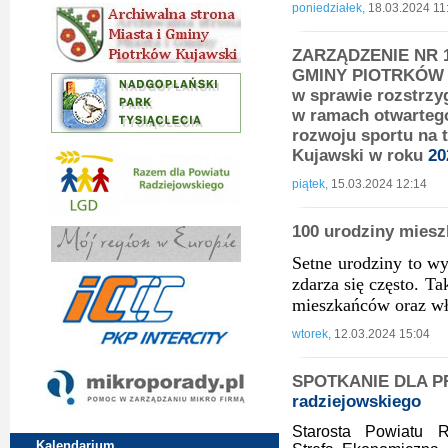
poniedziałek,
18.03.2024 11
ZARZĄDZENIE NR 1
GMINY PIOTRKÓW K
w sprawie rozstrzy
w ramach otwartego
rozwoju sportu na 
Kujawski w roku
20
piątek,
15.03.2024 12:14
100 urodziny miesz
Setne urodziny to wy
zdarza się często. Ta
mieszkańców oraz w
wtorek,
12.03.2024 15:04
SPOTKANIE DLA P
radziejowskiego
Starosta Powiatu R
Kalendarium