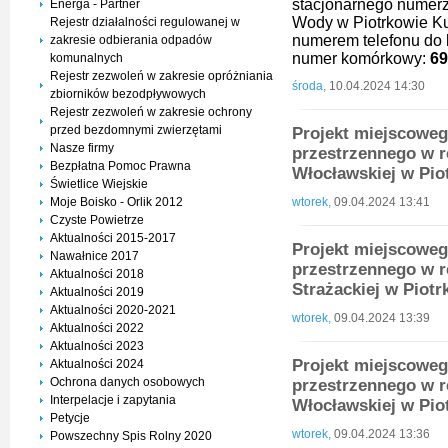
stacjonarnego numer
Energa - Partner
Wody w Piotrkowie Ku
Rejestr działalności regulowanej w
numerem telefonu do k
zakresie odbierania odpadów
numer komórkowy:
69
komunalnych
Rejestr zezwoleń w zakresie opróżniania
środa,
10.04.2024 14:30
zbiorników bezodpływowych
Rejestr zezwoleń w zakresie ochrony
przed bezdomnymi zwierzętami
Projekt miejscowe
Nasze firmy
przestrzennego w r
Bezpłatna Pomoc Prawna
Włocławskiej w Pi
Świetlice Wiejskie
Moje Boisko - Orlik 2012
wtorek,
09.04.2024 13:41
Czyste Powietrze
Aktualności 2015-2017
Projekt miejscowe
Nawałnice 2017
przestrzennego w re
Aktualności 2018
Strażackiej w Piot
Aktualności 2019
Aktualności 2020-2021
wtorek,
09.04.2024 13:39
Aktualności 2022
Aktualności 2023
Projekt miejscowe
Aktualności 2024
Ochrona danych osobowych
przestrzennego w r
Interpelacje i zapytania
Włocławskiej w Pi
Petycje
wtorek,
09.04.2024 13:36
Powszechny Spis Rolny 2020