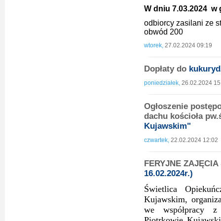
W dniu 7.03.2024 w g
odbiorcy zasilani ze
obwód 200
wtorek,
27.02.2024 09:19
Dopłaty do
kukuryd
poniedziałek,
26.02.2024 15
Ogłoszenie postęp
dachu kościoła pw.
Kujawskim"
czwartek,
22.02.2024 12:02
FERYJNE ZAJĘCIA 
16.02.2024r.)
Świetlica Opieku
Kujawskim, organiz
we współpracy z
Piotrkowie Kujawski