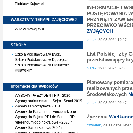
Piotrków Kujawski
INFORMACJE I W
POSTĘPOWANIA W
PRZYNĘTY ZAWIE
WARSZTATY TERAPII
ZAJĘCIOWEJ
PRZECIWKO WŚCI
WTZ w Nowej Wsi
ŻYJĄCYCH
piątek,
29.03.2024 10:17
SZKOŁY
List Polskiej Izby
Szkoła Podstawowa w Byczu
przedstawiający kr
Szkoła Podstawowa w Dębołęce
Szkoła Podstawowa w Piotrkowie
piątek,
29.03.2024 09:53
Kujawskim
Planowany pomiara
Informacje dla
Wyborców
realizowanych prz
Środowiskowych
N
WYBORY PREZYDENT RP - 2020
Wybory parlamentarne Sejm i Senat 2019
piątek,
29.03.2024 09:47
Wybory samorządowe 2018
Wybory do Parlamentu Europejskiego
Życzenia
Wielkano
Wybory do Sejmu RP i do Senatu RP
referendum ogólnokrajowe - 2023 r.
czwartek,
28.03.2024 14:47
Wybory Samorządowe 2024 r.