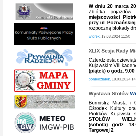
W dniu 20 marca 202
Zbiórka pojazdó
miejscowości Piot
przy ul. Poznańskiej
rozpoczną blokady dr
wtorek,
19.03.2024 11:50
XLIX Sesja Rady Mi
Czterdziesta dziewiąt
Kujawskim VIII kadenc
(piątek) o godz. 9.00
poniedziałek,
18.03.2024 14
Wystawa Stołów
Wi
Burmistrz Miasta i 
Ośrodek Kultury or
Piotrków Kujawski,
STOŁÓW WIELK
(sobota)
godz.
18
Targowej 2