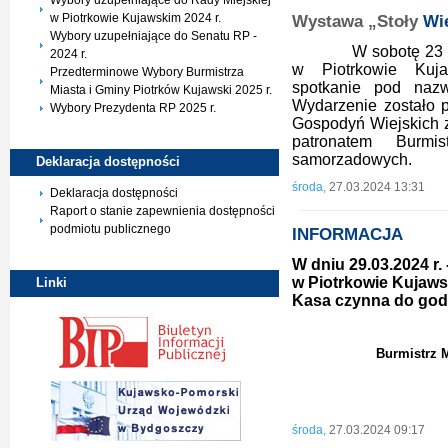
Wybory uzupełniające do Rady Miejskiej
w Piotrkowie Kujawskim 2024 r.
Wystawa „Stoły
Wi
Wybory uzupełniające do Senatu RP -
W sobotę 23 marca 
2024 r.
w Piotrkowie Kuja
Przedterminowe Wybory Burmistrza
spotkanie pod naz
Miasta i Gminy Piotrków Kujawski 2025 r.
Wydarzenie zostało 
Wybory Prezydenta RP 2025 r.
Gospodyń Wiejskich z
patronatem Burm
samorzadowych.
Deklaracja
dostępności
środa,
27.03.2024 13:31
Deklaracja dostępności
Raport o stanie zapewnienia dostępności
podmiotu publicznego
INFORMACJA
W dniu 29.03.2024 r. 
w Piotrkowie Kujaws
Linki
Kasa czynna do godz
Burmistrz 
Sławo
środa,
27.03.2024 09:17