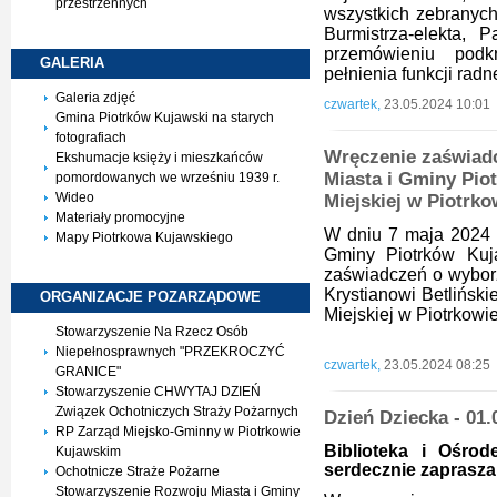
przestrzennych
wszystkich zebranyc
Burmistrza-elekta, 
przemówieniu podkr
GALERIA
pełnienia funkcji radn
Galeria zdjęć
czwartek,
23.05.2024 10:01
Gmina Piotrków Kujawski na starych
fotografiach
Wręczenie zaświad
Ekshumacje księży i mieszkańców
Miasta i Gminy Pio
pomordowanych we wrześniu 1939 r.
Wideo
Miejskiej w Piotrk
Materiały promocyjne
W dniu 7 maja 2024 r
Mapy Piotrkowa Kujawskiego
Gminy Piotrków Kuj
zaświadczeń o wybo
Krystianowi Betlińs
ORGANIZACJE
POZARZĄDOWE
Miejskiej w Piotrkowi
Stowarzyszenie Na Rzecz Osób
Niepełnosprawnych "PRZEKROCZYĆ
czwartek,
23.05.2024 08:25
GRANICE"
Stowarzyszenie CHWYTAJ DZIEŃ
Związek Ochotniczych Straży Pożarnych
Dzień Dziecka - 01.
RP Zarząd Miejsko-Gminny w Piotrkowie
Biblioteka i Ośro
Kujawskim
serdecznie zaprasza
Ochotnicze Straże Pożarne
Stowarzyszenie Rozwoju Miasta i Gminy