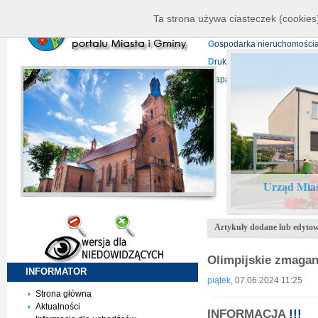
K
ierownictwo
D
ane telead
Ta strona używa ciasteczek (cookies)
P
rojekty europejskie
F
undu
G
ospodarka nieruchomości
D
ruki do pobrania
N
agrani
Mapa serwisu
Urząd Mias
Artykuły dodane lub edyto
Olimpijskie zmagan
INFORMATOR
piątek,
07.06.2024 11:25
Strona główna
Aktualności
INFORMACJA
!!!