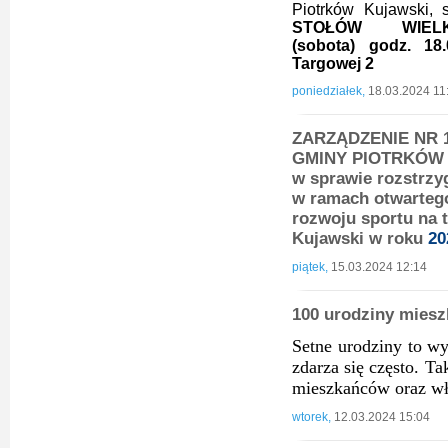
Piotrków Kujawski,
STOŁÓW WIELK
(sobota)
godz.
18
Targowej 2
poniedziałek,
18.03.2024 11
ZARZĄDZENIE NR 1
GMINY PIOTRKÓW K
w sprawie rozstrzy
w ramach otwartego
rozwoju sportu na 
Kujawski w roku
20
piątek,
15.03.2024 12:14
100 urodziny miesz
Setne urodziny to wy
zdarza się często. Ta
mieszkańców oraz w
wtorek,
12.03.2024 15:04