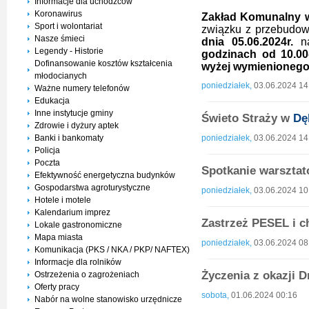
Informacje dla uchodźców
Koronawirus
Zakład Komunalny w
Sport i wolontariat
związku z przebudow
Nasze śmieci
dnia 05.06.2024r.
na
Legendy - Historie
godzinach od 10.00
Dofinansowanie kosztów kształcenia
wyżej wymienionego
młodocianych
poniedziałek,
03.06.2024 14
Ważne numery telefonów
Edukacja
Inne instytucje gminy
Świeto Straży w
Dę
Zdrowie i dyżury aptek
Banki i bankomaty
poniedziałek,
03.06.2024 14
Policja
Poczta
Spotkanie warsztat
Efektywność energetyczna budynków
Gospodarstwa agroturystyczne
poniedziałek,
03.06.2024 10
Hotele i motele
Kalendarium imprez
Zastrzeż PESEL i 
Lokale gastronomiczne
Mapa miasta
poniedziałek,
03.06.2024 08
Komunikacja (PKS / NKA / PKP/ NAFTEX)
Informacje dla rolników
Życzenia z okazji 
Ostrzeżenia o zagrożeniach
Oferty pracy
sobota,
01.06.2024 00:16
Nabór na wolne stanowisko urzędnicze