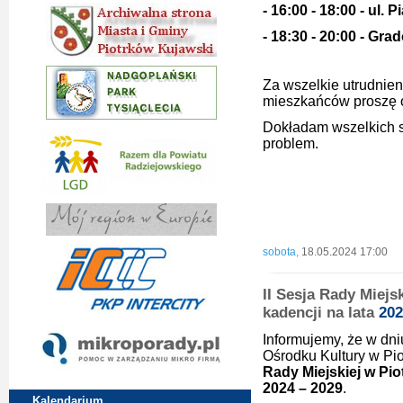
- 16:00 - 18:00 - ul. 
- 18:30 - 20:00 - Gra
Za wszelkie utrudnie
mieszkańców proszę 
Dokładam wszelkich st
problem.
Burmistrz
Piotrk
Krystia
sobota,
18.05.2024 17:00
II Sesja Rady Miejs
kadencji na lata
202
Informujemy, że w dni
Ośrodku Kultury w Pi
Rady Miejskiej w Pio
2024 – 2029
.
Kalendarium