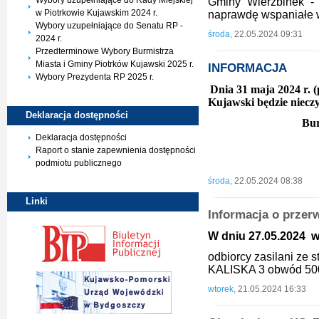
Wybory uzupełniające do Rady Miejskiej
Gminy Wierzbinek -
w Piotrkowie Kujawskim 2024 r.
naprawdę wspaniałe 
Wybory uzupełniające do Senatu RP -
środa,
22.05.2024 09:31
2024 r.
Przedterminowe Wybory Burmistrza
Miasta i Gminy Piotrków Kujawski 2025 r.
INFORMACJA
Wybory Prezydenta RP 2025 r.
Dnia 31 maja 2024 r. 
Kujawski będzie niecz
Deklaracja
dostępności
Bur
Deklaracja dostępności
Raport o stanie zapewnienia dostępności
podmiotu publicznego
środa,
22.05.2024 08:38
Linki
Informacja o przer
W dniu 27.05.2024 w 
odbiorcy zasilani ze
KALISKA 3 obwód 50
wtorek,
21.05.2024 16:33