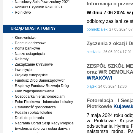
Narodowy Spis Powszechny 2021
Informacja o przer
Konkurs Czytelnik Roku 2021
W dniu 7.06.2024 w g
Rolnictwo
odbiorcy zasilani ze
URZĄD MIASTA I
GMINY
poniedziałek,
27.05.2024 07
Kierownictwo
Życzenia z okazji 
Dane teleadresowe
Konta bankowe
niedziela,
26.05.2024 17:01
Nasze osiagnięcia
Referaty
Zarządzanie kryzysowe
ZESPÓŁ SZKÓŁ M
Inwestycje
oraz WR DEMOLKA
Projekty europejskie
WRAKÓW!
Fundusz Dróg Samorządowych
Rządowy Fundusz Rozwoju Dróg
piątek,
24.05.2024 12:36
Plan zagospodarowania
Gospodarka nieruchomościami
Fotorelacja - I Ses
Echo Piotrkowa - Informator Lokalny
Piotrkowie
Kujaws
Działalność gospodarcza
Podatki i opłaty lokalne
7 maja 2024 roku odby
Druki do pobrania
w Piotrkowie Kujaw
Nagrania Obrad Sesji Rady Miejskiej
odsłuchania Hymnu Po
Ewidencja zbiorów i usług danych
najstarsza radna, P