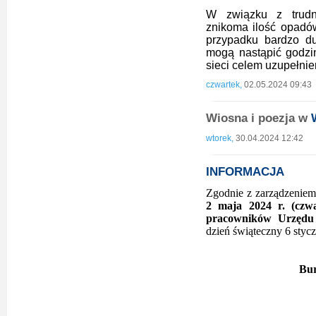
W związku z trudn
znikoma ilość opadó
przypadku bardzo d
mogą nastąpić godz
sieci celem uzupełnie
czwartek,
02.05.2024 09:43
Wiosna i poezja w
wtorek,
30.04.2024 12:42
INFORMACJA
Zgodnie z zarządzeniem 
2 maja 2024 r. (czw
pracowników Urzędu
dzień świąteczny 6 stycz
Bur