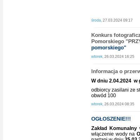
Sławo
środa,
27.03.2024 09:17
Konkurs fotografi
Pomorskiego "PR
pomorskiego"
wtorek,
26.03.2024 16:25
Informacja o przer
W dniu 2.04.2024 w g
odbiorcy zasilani ze 
obwód 100
wtorek,
26.03.2024 08:35
OGŁOSZENIE!!!
Zakład Komunalny 
włączenie wody na
O
nastąpi w dniu
25.03.2