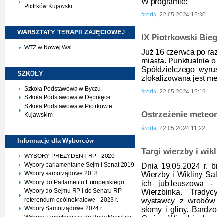
W programie:
Piotrków Kujawski
środa,
22.05.2024 15:30
WARSZTATY TERAPII
ZAJĘCIOWEJ
IX Piotrkowski Bie
WTZ w Nowej Wsi
Już 16 czerwca po ra
miasta. Punktualnie o
Spółdzielczego wyrus
SZKOŁY
zlokalizowana jest me
Szkoła Podstawowa w Byczu
środa,
22.05.2024 15:19
Szkoła Podstawowa w Dębołęce
Szkoła Podstawowa w Piotrkowie
Ostrzeżenie meteor
Kujawskim
środa,
22.05.2024 11:22
Informacje dla
Wyborców
Targi wierzby i wik
WYBORY PREZYDENT RP - 2020
Wybory parlamentarne Sejm i Senat 2019
Dnia 19.05.2024 r. 
Wybory samorządowe 2018
Wierzby i Wikliny Sa
Wybory do Parlamentu Europejskiego
ich jubileuszowa 
Wybory do Sejmu RP i do Senatu RP
Wierzbinka. Tradyc
referendum ogólnokrajowe - 2023 r.
wystawcy z wrobów z
Wybory Samorządowe 2024 r.
słomy i gliny. Bardz