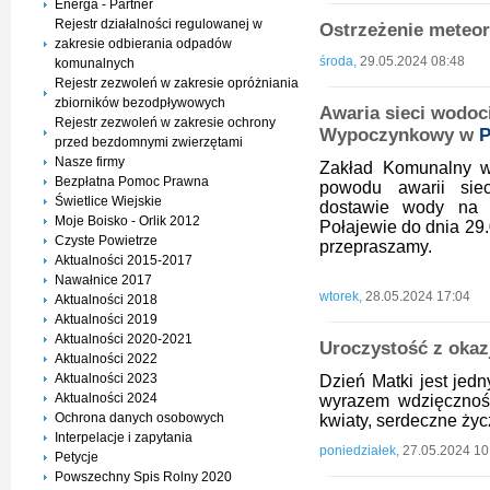
Energa - Partner
Rejestr działalności regulowanej w
Ostrzeżenie meteor
zakresie odbierania odpadów
środa,
29.05.2024 08:48
komunalnych
Rejestr zezwoleń w zakresie opróżniania
zbiorników bezodpływowych
Awaria sieci wodoc
Rejestr zezwoleń w zakresie ochrony
Wypoczynkowy w
P
przed bezdomnymi zwierzętami
Nasze firmy
Zakład Komunalny w 
Bezpłatna Pomoc Prawna
powodu awarii sie
Świetlice Wiejskie
dostawie wody na 
Moje Boisko - Orlik 2012
Połajewie do dnia 29.
Czyste Powietrze
przepraszamy.
Aktualności 2015-2017
Nawałnice 2017
wtorek,
28.05.2024 17:04
Aktualności 2018
Aktualności 2019
Aktualności 2020-2021
Uroczystość z okaz
Aktualności 2022
Aktualności 2023
Dzień Matki jest jedn
Aktualności 2024
wyrazem wdzięcznośc
Ochrona danych osobowych
kwiaty, serdeczne życ
Interpelacje i zapytania
poniedziałek,
27.05.2024 10
Petycje
Powszechny Spis Rolny 2020