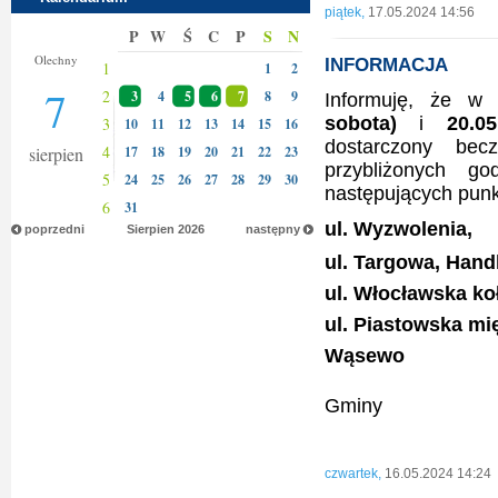
piątek,
17.05.2024 14:56
P
W
Ś
C
P
S
N
Donaty
Olechny
INFORMACJA
1
1
2
7
2
3
4
5
6
7
8
9
Informuję, że w
sobota)
i
20.0
3
10
11
12
13
14
15
16
dostarczony be
4
sierpien
17
18
19
20
21
22
23
przybliżonych g
5
24
25
26
27
28
29
30
następujących pun
6
31
ul. Wyzwolenia,
poprzedni
Sierpien
2026
następny
ul. Targowa, Hand
ul. Włocławska ko
ul. Piastowska mi
Wąsewo
Burmis
Gminy
Piotrk
Krysti
czwartek,
16.05.2024 14:24